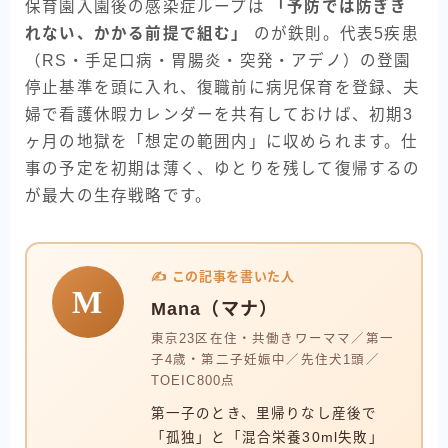
保育園入園後の感染症ループは
「予防では防ぎき
れない、かかる前提で組む」
のが鉄則。代表5疾患
（RS・手足口病・胃腸炎・突発・アデノ）の登園
停止基準を頭に入れ、復職前に病児保育を登録、夫
婦で看護休暇カレンダーを共有しておけば、初期3
ヶ月の地獄を「想定の範囲内」に収められます。仕
事の予定を初期は薄く、ゆとりを残して復帰するの
が最大の生存戦略です。
✍️ この記事を書いた人
M
Mana（マナ）
東京23区在住・共働きワーママ／第一
子4歳・第二子妊娠中／先住犬1頭／
TOEIC800点
第一子のとき、里帰りなし産後で
「孤独」と「混合栄養30ml失敗」