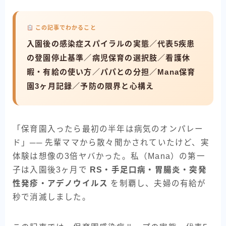
この記事でわかること
入園後の感染症スパイラルの実態／代表5疾患
の登園停止基準／病児保育の選択肢／看護休
暇・有給の使い方／パパとの分担／Mana保育
園3ヶ月記録／予防の限界と心構え
「保育園入ったら最初の半年は病気のオンパレー
ド」── 先輩ママから散々聞かされていたけど、実
体験は想像の3倍ヤバかった。私（Mana）の第一
子は入園後3ヶ月で
RS・手足口病・胃腸炎・突発
性発疹・アデノウイルス
を制覇し、夫婦の有給が
秒で消滅しました。