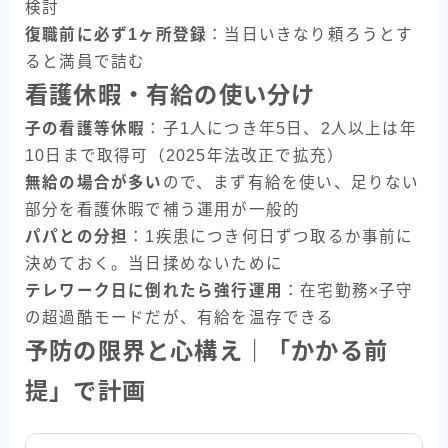
検討
復職前に必ず1ヶ所登録
：当日いきなり頼ろうとす
ると満員で詰む
看護休暇・有給の使い分け
子の看護等休暇
：子1人につき年5日、2人以上は年
10日まで取得可（2025年法改正で拡充）
無給の場合が多い
ので、まず有給を使い、足りない
部分を看護休暇で補う運用が一般的
パパとの分担
：1疾患につき何日ずつ取るか事前に
決めておく。当日揉めないために
テレワーク日に倒れたら強行運用
：在宅勤務×子守
の超過酷モードだが、有給を温存できる
予防の限界と心構え｜「かかる前
提」で計画