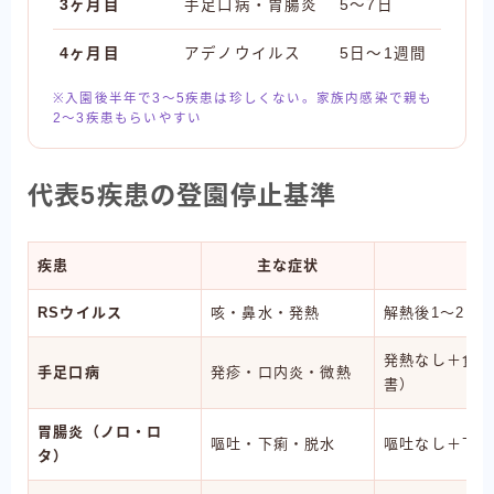
3ヶ月目
手足口病・胃腸炎
5〜7日
4ヶ月目
アデノウイルス
5日〜1週間
※入園後半年で3〜5疾患は珍しくない。家族内感染で親も
2〜3疾患もらいやすい
代表5疾患の登園停止基準
疾患
主な症状
登
RSウイルス
咳・鼻水・発熱
解熱後1〜2日
発熱なし＋食事
手足口病
発疹・口内炎・微熱
書）
胃腸炎（ノロ・ロ
嘔吐・下痢・脱水
嘔吐なし＋下痢
タ）