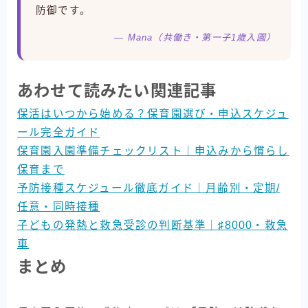
防御です。
— Mana（共働き・第一子1歳入園）
あわせて読みたい関連記事
保活はいつから始める？保育園選び・申込スケジュ
ール完全ガイド
保育園入園準備チェックリスト｜申込みから慣らし
保育まで
予防接種スケジュール徹底ガイド｜月齢別・定期/
任意・同時接種
子どもの発熱と救急受診の判断基準｜♯8000・救急
車
まとめ