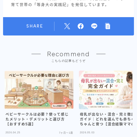
育て世帯の「等身大の実践記」を発信しています。
SHARE
Recommend
こちらの記事もどうぞ
ベビーサークルは必要？使って感じ
母乳が出ない・混合・完ミ徹底
たメリット・デメリットと選び方
ガイド｜どれを選んでも赤ちゃ
【おすすめ5選】
ちゃんと育つ【混合経験ママの
音】
2026.04.25
2026.05.03
7ヶ月〜1歳
7