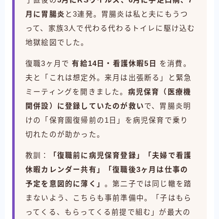
月に胃腸炎
と3連発。胃腸炎は私と夫にもうつ
って、家族3人で代わる代わるトイレに駆け込む
地獄絵図でした。
復職3ヶ月で
有給14日・看護休暇5日
を消費。
夫と「これは想定外。来月は出張断る」と緊急
ミーティングを開きました。
病児保育（医療機
関併設）に登録していたのが救い
で、胃腸炎明
けの「保育園復帰前の1日」を病児保育で乗り
切れたのが助かった。
教訓：
「復職前に病児保育登録」「夫婦で看護
休暇カレンダー共有」「復職後3ヶ月は仕事の
予定を意図的に薄く」
。第二子では同じ轍を踏
まないよう、こちらも事前準備中。「子はもら
ってくる、もらってくる前提で組む」が最大の