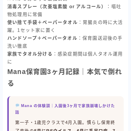
消毒スプレー（次亜塩素酸 or アルコール）
：嘔吐
物処理用に常備
使い捨て手袋＋ペーパータオル
：胃腸炎の時に大活
躍。1セット家に置く
ハンドソープ＋ペーパータオル
：保育園送迎後の手
洗い徹底
家族でタオル分ける
：感染症期間は個人タオル運用
に
Mana保育園3ヶ月記録｜本気で倒れ
る
Mana の体験談｜入園後3ヶ月で家族崩壊しかけた
話
第一子・1歳児クラスで4月入園。慣らし保育終
了直後の
5月にRSウイルス、6月に手足口病、7