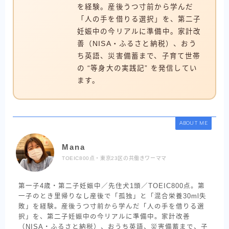
を経験。産後うつ寸前から学んだ
「人の手を借りる選択」を、第二子
妊娠中の今リアルに準備中。家計改
善（NISA・ふるさと納税）、おう
ち英語、災害備蓄まで、子育て世帯
の “等身大の実践記” を発信してい
ます。
ABOUT ME
Mana
TOEIC800点・東京23区の共働きワーママ
第一子4歳・第二子妊娠中／先住犬1頭／TOEIC800点。第
一子のとき里帰りなし産後で「孤独」と「混合栄養30ml失
敗」を経験。産後うつ寸前から学んだ「人の手を借りる選
択」を、第二子妊娠中の今リアルに準備中。家計改善
（NISA・ふるさと納税）、おうち英語、災害備蓄まで、子