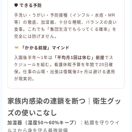
🛡 できる予防
手洗い・うがい・予防接種（インフル・水痘・MR
等）の徹底、加湿器、十分な睡眠、バランスの良い
食事。これでも「集団生活でもらってくる確率」を
完全には防げません。
「かかる前提」マインド
入園後半年〜1年は
「平均月1回は休む」前提
でス
ケジュールを組む。看護休暇予算を年間で20日確
保。仕事の山場・出張は復職後3ヶ月は避ける運用
が現実的。
家族内感染の連鎖を断つ｜衛生グッ
ズの使いこなし
加湿器（湿度50〜60%キープ）
：粘膜を守りウイ
ルスから身を守る最強装備