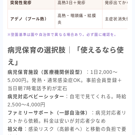
突発性発疹
高熱3日＋発疹
発疹出てから2
高熱・咽頭痛・結膜
アデノ（プール熱）
主症状消失後2
炎
※登園基準は園や自治体で異なる場合あり。必ず園に確認を。
病児保育の選択肢｜「使えるなら使
え」
病児保育施設（医療機関併設型）
：1日2,000〜
5,000円。発熱・通常感染症OK。事前会員登録＋
当日朝7時電話予約が定石
病児対応ベビーシッター
：自宅で見てくれる。時給
2,500〜4,000円
ファミリーサポート（一部自治体）
：病児対応者リ
ストから依頼。料金は安いが対応者少なめ
祖父母
：感染リスク（高齢者へ）と移動の負担で要