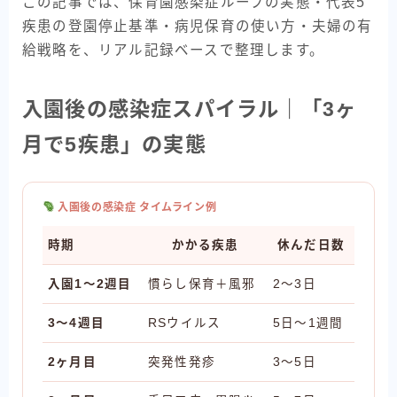
この記事では、保育園感染症ループの実態・代表5
疾患の登園停止基準・病児保育の使い方・夫婦の有
給戦略を、リアル記録ベースで整理します。
入園後の感染症スパイラル｜「3ヶ
月で5疾患」の実態
入園後の感染症 タイムライン例
時期
かかる疾患
休んだ日数
入園1〜2週目
慣らし保育＋風邪
2〜3日
3〜4週目
RSウイルス
5日〜1週間
2ヶ月目
突発性発疹
3〜5日