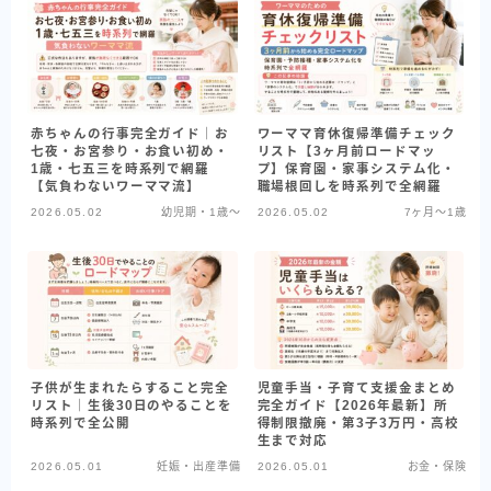
赤ちゃんの行事完全ガイド｜お
ワーママ育休復帰準備チェック
七夜・お宮参り・お食い初め・
リスト【3ヶ月前ロードマッ
1歳・七五三を時系列で網羅
プ】保育園・家事システム化・
【気負わないワーママ流】
職場根回しを時系列で全網羅
2026.05.02
幼児期・1歳〜
2026.05.02
7ヶ月〜1歳
子供が生まれたらすること完全
児童手当・子育て支援金まとめ
リスト｜生後30日のやることを
完全ガイド【2026年最新】所
時系列で全公開
得制限撤廃・第3子3万円・高校
生まで対応
2026.05.01
妊娠・出産準備
2026.05.01
お金・保険