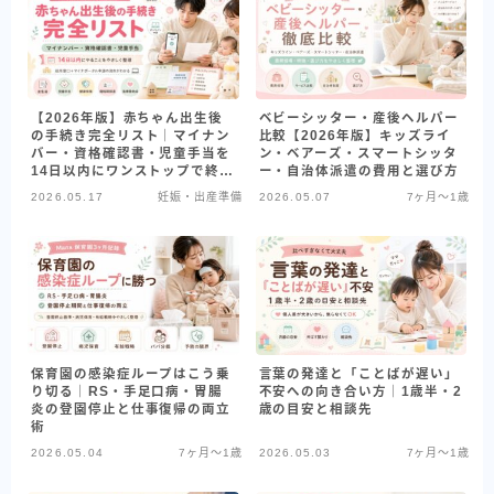
【2026年版】赤ちゃん出生後
ベビーシッター・産後ヘルパー
の手続き完全リスト｜マイナン
比較【2026年版】キッズライ
バー・資格確認書・児童手当を
ン・ベアーズ・スマートシッタ
14日以内にワンストップで終わ
ー・自治体派遣の費用と選び方
らせる順番【Manaは児童手当
2026.05.17
妊娠・出産準備
2026.05.07
7ヶ月〜1歳
をマイナポータルで5分申請】
保育園の感染症ループはこう乗
言葉の発達と「ことばが遅い」
り切る｜RS・手足口病・胃腸
不安への向き合い方｜1歳半・2
炎の登園停止と仕事復帰の両立
歳の目安と相談先
術
2026.05.04
7ヶ月〜1歳
2026.05.03
7ヶ月〜1歳