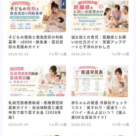
子どもの発熱と救急受診の判断
祖父母との育児｜距離感とお願
基準｜♯8000・救急車・翌日受
いの仕方ガイド｜常識アップデ
診の見極めガイド
ートと干渉のかわし方
2026.05.03
7ヶ月〜1歳
2026.05.03
7ヶ月〜1歳
乳幼児医療費助成・医療費控除
赤ちゃんの発達 月齢別チェック
最新ガイド｜自治体制度と確定
リスト｜首すわり・寝返り・ハ
申告で取り戻すお金【2026年
イハイ・あんよはいつ？【個人
版】
差OKな目安ガイド】
2026.05.02
7ヶ月〜1歳
2026.05.02
7ヶ月〜1歳