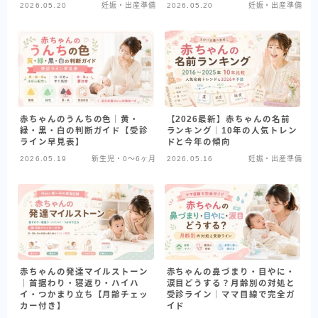
2026.05.20
妊娠・出産準備
2026.05.20
妊娠・出産準備
赤ちゃんのうんちの色｜黄・
【2026最新】赤ちゃんの名前
緑・黒・白の判断ガイド【受診
ランキング｜10年の人気トレン
ライン早見表】
ドと今年の傾向
2026.05.19
新生児・0〜6ヶ月
2026.05.16
妊娠・出産準備
赤ちゃんの発達マイルストーン
赤ちゃんの鼻づまり・目やに・
｜首据わり・寝返り・ハイハ
涙目どうする？月齢別の対処と
イ・つかまり立ち【月齢チェッ
受診ライン｜ママ目線で完全ガ
カー付き】
イド