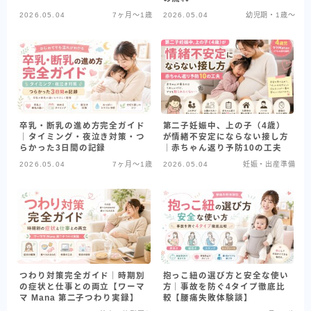
2026.05.04
7ヶ月〜1歳
2026.05.04
幼児期・1歳〜
卒乳・断乳の進め方完全ガイド
第二子妊娠中、上の子（4歳）
｜タイミング・夜泣き対策・つ
が情緒不安定にならない接し方
らかった3日間の記録
｜赤ちゃん返り予防10の工夫
2026.05.04
7ヶ月〜1歳
2026.05.04
妊娠・出産準備
つわり対策完全ガイド｜時期別
抱っこ紐の選び方と安全な使い
の症状と仕事との両立【ワーマ
方｜事故を防ぐ4タイプ徹底比
マ Mana 第二子つわり実録】
較【腰痛失敗体験談】