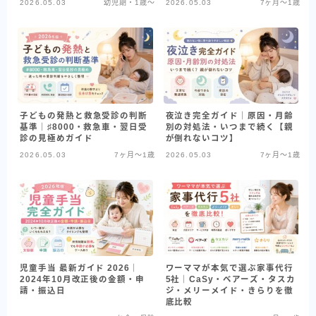
2026.05.03
幼児期・1歳〜
2026.05.03
7ヶ月〜1歳
子どもの発熱と救急受診の判断
夜泣き完全ガイド｜原因・月齢
基準｜♯8000・救急車・翌日受
別の対処法・いつまで続く【親
診の見極めガイド
が倒れないコツ】
2026.05.03
7ヶ月〜1歳
2026.05.03
7ヶ月〜1歳
児童手当 最新ガイド 2026｜
ワーママが本気で選ぶ家事代行
2024年10月改正後の金額・申
5社｜CaSy・ベアーズ・タスカ
請・振込日
ジ・メリーメイド・きらりを徹
底比較