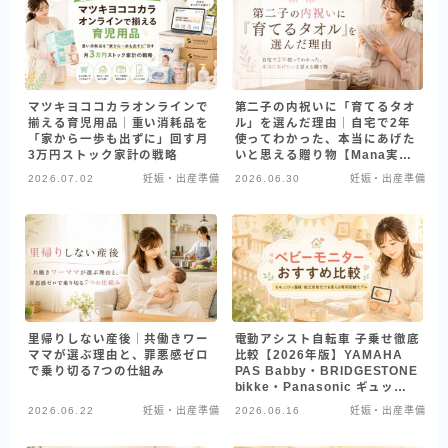
マツキヨココカラオンラインで
第二子の内祝いに「育てるタオ
揃える育児用品｜重い消耗品を
ル」を選んだ理由｜自宅で2年
「家から一歩も出ずに」回す月
使ってわかった、本当にあげた
3万円ストック家計の戦略
いと思える贈り物【Mana実
録】
2026.07.02
妊娠・出産準備
2026.06.30
妊娠・出産準備
里帰りしない産後｜共働きワー
電動アシスト自転車 子乗せ徹底
ママが選ぶ理由と、罪悪感ゼロ
比較【2026年版】YAMAHA
で乗り切る7つの仕組み
PAS Babby・BRIDGESTONE
bikke・Panasonic ギュット
｜2人乗せ対応モデルを共働き
2026.06.22
妊娠・出産準備
2026.06.16
妊娠・出産準備
ワーママ目線で