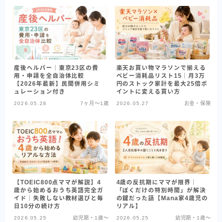
産後ヘルパー｜東京23区の費
楽天お買い物マラソンで揃える
用・申請を全自治体比較
ベビー消耗品リスト15｜月3万
【2026年最新】民間併用シミ
円のストック家計を最大25倍ポ
ュレーション付き
イントに変える買い方
2026.05.28
7ヶ月〜1歳
2026.05.27
お金・保険
【TOEIC800点ママが解説】4
4歳の反抗期にママが限界｜
歳から始めるおうち英語完全ガ
「ぼくだけの特別時間」が解決
イド｜失敗しない教材選びと毎
の鍵だった話【Mana家4歳児の
日10分の続け方
リアル】
2026.05.25
幼児期・1歳〜
2026.05.25
幼児期・1歳〜