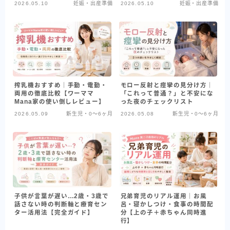
2026.05.10
妊娠・出産準備
2026.05.10
妊娠・出産準備
搾乳機おすすめ｜手動・電動・
モロー反射と痙攣の見分け方｜
両用の徹底比較【ワーママ
「これって普通？」と不安にな
Mana家の使い倒しレビュー】
った夜のチェックリスト
2026.05.09
新生児・0〜6ヶ月
2026.05.08
新生児・0〜6ヶ月
子供が言葉が遅い…2歳・3歳で
兄弟育児のリアル運用｜お風
話さない時の判断軸と療育セン
呂・寝かしつけ・食事の時間配
ター活用法【完全ガイド】
分【上の子＋赤ちゃん同時進
行】