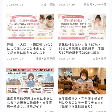
2026.05.01
お金・保険
2026.04.29
新生児・0〜6ヶ月
妊娠中・入院中・退院後にパパ
育休給付金はいくら？67%・
にしてほしいこと全まとめ｜マ
50%の早見表と振込時期｜手取
マが本当に助かったリスト
り10割の新制度2026も解説
2026.04.27
妊娠・出産準備
2026.04.26
お金・保険
出産費用50万円は本当にタダに
出産準備リスト完全版！妊娠月
なる？大阪市の助成金・出産育
別にやることを一覧でチェック
児一時金フル活用ガイド
【先輩ママ体験談あり】