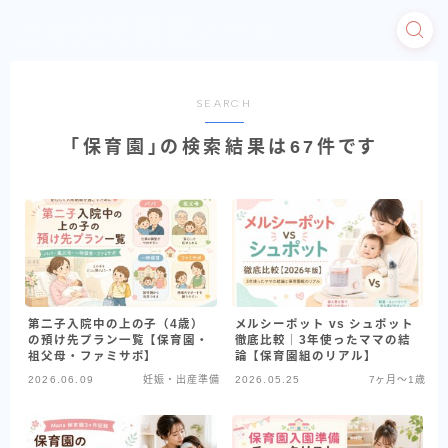
こそだて育児ノート
SEARCH
「保育園」の検索結果は67件です
第二子入院中の上の子（4歳）
メルシーポット vs シュポット
の預け先プラン一覧【保育園・
徹底比較｜3年使ったママの結
祖父母・ファミサポ】
論【保育園組のリアル】
2026.06.09
妊娠・出産準備
2026.05.25
7ヶ月〜1歳