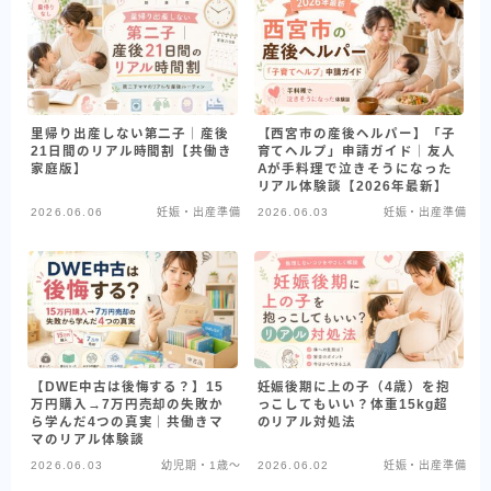
里帰り出産しない第二子｜産後
【西宮市の産後ヘルパー】「子
21日間のリアル時間割【共働き
育てヘルプ」申請ガイド｜友人
家庭版】
Aが手料理で泣きそうになった
リアル体験談【2026年最新】
2026.06.06
妊娠・出産準備
2026.06.03
妊娠・出産準備
【DWE中古は後悔する？】15
妊娠後期に上の子（4歳）を抱
万円購入→7万円売却の失敗か
っこしてもいい？体重15kg超
ら学んだ4つの真実｜共働きマ
のリアル対処法
マのリアル体験談
2026.06.03
幼児期・1歳〜
2026.06.02
妊娠・出産準備