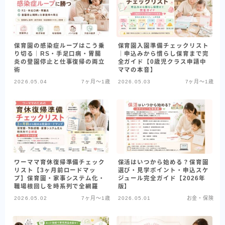
保育園の感染症ループはこう乗
保育園入園準備チェックリスト
り切る｜RS・手足口病・胃腸
｜申込みから慣らし保育まで完
炎の登園停止と仕事復帰の両立
全ガイド【0歳児クラス申請中
術
ママの本音】
2026.05.04
7ヶ月〜1歳
2026.05.03
7ヶ月〜1歳
ワーママ育休復帰準備チェック
保活はいつから始める？保育園
リスト【3ヶ月前ロードマッ
選び・見学ポイント・申込スケ
プ】保育園・家事システム化・
ジュール完全ガイド【2026年
職場根回しを時系列で全網羅
版】
2026.05.02
7ヶ月〜1歳
2026.05.01
お金・保険