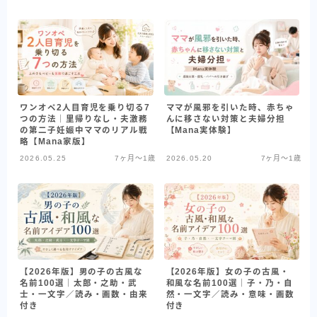
ワンオペ2人目育児を乗り切る7
ママが風邪を引いた時、赤ちゃ
つの方法｜里帰りなし・夫激務
んに移さない対策と夫婦分担
の第二子妊娠中ママのリアル戦
【Mana実体験】
略【Mana家版】
2026.05.25
7ヶ月〜1歳
2026.05.20
7ヶ月〜1歳
【2026年版】男の子の古風な
【2026年版】女の子の古風・
名前100選｜太郎・之助・武
和風な名前100選｜子・乃・自
士・一文字／読み・画数・由来
然・一文字／読み・意味・画数
付き
付き