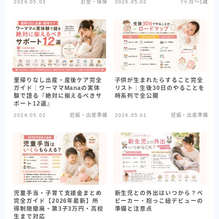
2026.05.03
お金・保険
2026.05.02
7ヶ月〜1歳
里帰りなし出産・産後ケア完全
子供が生まれたらすること完全
ガイド｜ワーママManaの実体
リスト｜生後30日のやることを
験で語る『絶対に揃えるべきサ
時系列で全公開
ポート12選』
2026.05.02
妊娠・出産準備
2026.05.01
妊娠・出産準備
児童手当・子育て支援金まとめ
新生児との外出はいつから？ベ
完全ガイド【2026年最新】所
ビーカー・抱っこ紐デビューの
得制限撤廃・第3子3万円・高校
準備と注意点
生まで対応