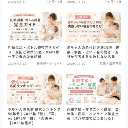
2026.05.12
7ヶ月〜1歳
2026.05.11
7ヶ月〜1歳
乳頭混乱・ボトル拒否完全ガイ
赤ちゃんの名付け方法10選｜画
ド｜原因と対策15個・Mana第
数・字画・占い・音の響き・五
一子の混合栄養記録
行から考える失敗しない名前
2026.05.11
新生児・0〜6ヶ月
2026.05.10
妊娠・出産準備
赤ちゃんの名前 歴代ランキング
両親学級・マタニティ講座｜自
50年分｜2025年「湊」「翠」
治体・産院・オンライン徹底比
vs 1975年「誠」「久美子」
較【パパ参加でどう変わる】
【2026年最新】