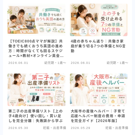
【TOEIC800点ママが解説】共
4歳の赤ちゃん返り｜共働き家
働きでも続くおうち英語の進め
庭が乗り切る7つの準備とNG言
方｜時間がなくても回るスケジ
動
ュール×教材×オンライン英会話
【2026年最新】
2026.06.01
幼児期・1歳〜
2026.06.01
幼児期・1歳〜
第二子の出産準備リスト【上の
大阪市の産後ヘルパー｜子育て
子4歳向け】使い回し・買い足
応援ヘルパー制度の費用・申請
しを完全分離｜失敗談から学ぶ
を完全ガイド【2026年版】
2026.05.30
妊娠・出産準備
2026.05.29
妊娠・出産準備