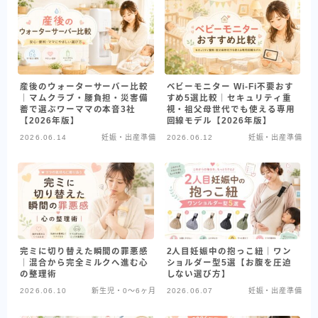
産後のウォーターサーバー比較
ベビーモニター Wi-Fi不要おす
｜マムクラブ・腰負担・災害備
すめ5選比較｜セキュリティ重
蓄で選ぶワーママの本音3社
視・祖父母世代でも使える専用
【2026年版】
回線モデル【2026年版】
2026.06.14
妊娠・出産準備
2026.06.12
妊娠・出産準備
完ミに切り替えた瞬間の罪悪感
2人目妊娠中の抱っこ紐｜ワン
｜混合から完全ミルクへ進む心
ショルダー型5選【お腹を圧迫
の整理術
しない選び方】
2026.06.10
新生児・0〜6ヶ月
2026.06.07
妊娠・出産準備