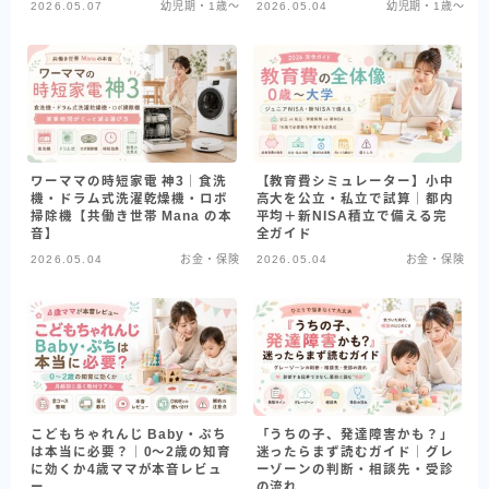
2026.05.07
幼児期・1歳〜
2026.05.04
幼児期・1歳〜
ワーママの時短家電 神3｜食洗
【教育費シミュレーター】小中
機・ドラム式洗濯乾燥機・ロボ
高大を公立・私立で試算｜都内
掃除機【共働き世帯 Mana の本
平均＋新NISA積立で備える完
音】
全ガイド
2026.05.04
お金・保険
2026.05.04
お金・保険
こどもちゃれんじ Baby・ぷち
「うちの子、発達障害かも？」
は本当に必要？｜0〜2歳の知育
迷ったらまず読むガイド｜グレ
に効くか4歳ママが本音レビュ
ーゾーンの判断・相談先・受診
ー
の流れ