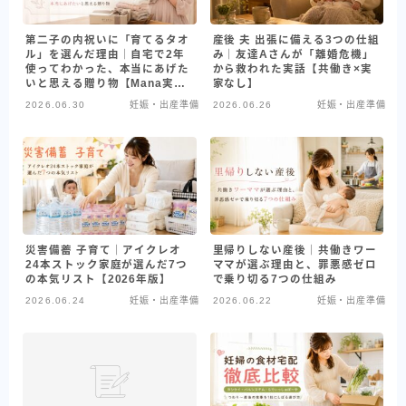
第二子の内祝いに「育てるタオ
産後 夫 出張に備える3つの仕組
ル」を選んだ理由｜自宅で2年
み｜友達Aさんが「離婚危機」
使ってわかった、本当にあげた
から救われた実話【共働き×実
いと思える贈り物【Mana実
家なし】
録】
2026.06.30
妊娠・出産準備
2026.06.26
妊娠・出産準備
災害備蓄 子育て｜アイクレオ
里帰りしない産後｜共働きワー
24本ストック家庭が選んだ7つ
ママが選ぶ理由と、罪悪感ゼロ
の本気リスト【2026年版】
で乗り切る7つの仕組み
2026.06.24
妊娠・出産準備
2026.06.22
妊娠・出産準備