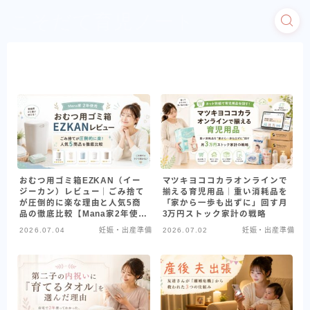
こそだて育児ノート
おむつ用ゴミ箱EZKAN（イー
マツキヨココカラオンラインで
ジーカン）レビュー｜ごみ捨て
揃える育児用品｜重い消耗品を
が圧倒的に楽な理由と人気5商
「家から一歩も出ずに」回す月
品の徹底比較【Mana家2年使
3万円ストック家計の戦略
用】
2026.07.04
妊娠・出産準備
2026.07.02
妊娠・出産準備