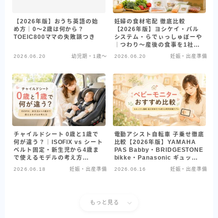
【2026年版】おうち英語の始
妊婦の食材宅配 徹底比較
め方｜0〜2歳は何から？
【2026年版】ヨシケイ・パル
TOEIC800ママの失敗談つき
システム・らでぃっしゅぼーや
｜つわり〜産後の食事を1社に
しぼる選び方
2026.06.20
幼児期・1歳〜
2026.06.20
妊娠・出産準備
チャイルドシート 0歳と1歳で
電動アシスト自転車 子乗せ徹底
何が違う？｜ISOFIX vs シート
比較【2026年版】YAMAHA
ベルト固定・新生児から4歳ま
PAS Babby・BRIDGESTONE
で使えるモデルの考え方
bikke・Panasonic ギュット
【Mana家の選び方】
｜2人乗せ対応モデルを共働き
2026.06.18
妊娠・出産準備
2026.06.16
妊娠・出産準備
ワーママ目線で
もっと見る