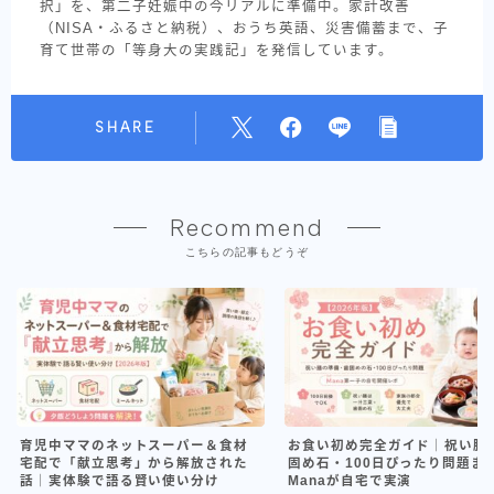
択」を、第二子妊娠中の今リアルに準備中。家計改善
（NISA・ふるさと納税）、おうち英語、災害備蓄まで、子
育て世帯の「等身大の実践記」を発信しています。
SHARE
Recommend
こちらの記事もどうぞ
育児中ママのネットスーパー＆食材
お食い初め完全ガイド｜祝い膳
宅配で「献立思考」から解放された
固め石・100日ぴったり問題ま
話｜実体験で語る賢い使い分け
Manaが自宅で実演