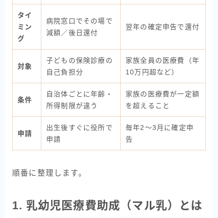
タイ
病院窓口でその場で
ミン
翌年の確定申告で還付
減額／後日還付
グ
子どもの保険診療の
家族全員の医療費（年
対象
自己負担分
10万円超など）
自治体ごとに年齢・
家族の医療費が一定額
条件
所得制限が違う
を超えること
出生後すぐに役所で
毎年2〜3月に確定申
申請
申請
告
順番に整理します。
1. 乳幼児医療費助成（マル乳）とは