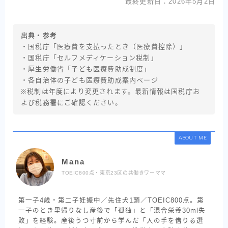
最終更新日：2026年5月2日
出典・参考
・国税庁「医療費を支払ったとき（医療費控除）」
・国税庁「セルフメディケーション税制」
・厚生労働省「子ども医療費助成制度」
・各自治体の子ども医療費助成案内ページ
※税制は年度により変更されます。最新情報は国税庁お
よび税務署にご確認ください。
ABOUT ME
Mana
TOEIC800点・東京23区の共働きワーママ
第一子4歳・第二子妊娠中／先住犬1頭／TOEIC800点。第
一子のとき里帰りなし産後で「孤独」と「混合栄養30ml失
敗」を経験。産後うつ寸前から学んだ「人の手を借りる選