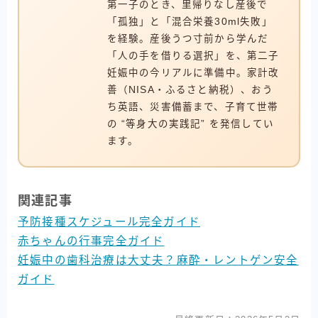
第一子のとき、里帰りなし産後で
「孤独」と「混合栄養30ml失敗」
を経験。産後うつ寸前から学んだ
「人の手を借りる選択」を、第二子
妊娠中の今リアルに準備中。家計改
善（NISA・ふるさと納税）、おう
ち英語、災害備蓄まで、子育て世帯
の “等身大の実践記” を発信してい
ます。
関連記事
予防接種スケジュール完全ガイド
赤ちゃんの行事完全ガイド
妊娠中の歯科治療は大丈夫？麻酔・レントゲン安全
ガイド