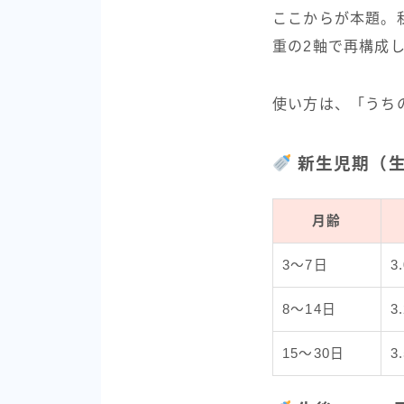
ここからが本題。
重の2軸で再構成
使い方は、「うち
新生児期（生
月齢
3〜7日
3
8〜14日
3
15〜30日
3