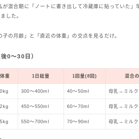
私が混合期に「ノートに書き出して冷蔵庫に貼っていた」
しました。
の子の月齢」と「直近の体重」の交点を見るだけ。
後0〜30日）
体重
1日総量
1回量(8回)
混合
.0kg
300〜400ml
40〜50ml
母乳→ミルク3
.2kg
450〜550ml
60〜70ml
母乳→ミルク4
.5kg
550〜700ml
70〜90ml
母乳→ミルク6