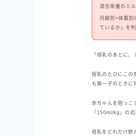
混合栄養のミ
月齢別×体重別
ているか」を
「母乳のあとに、
授乳のたびにこの
も第一子のときに
赤ちゃんを抱っこ
「150ml/kg」
母乳をどれだけ飲