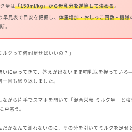
ルク量は
「150ml/kg」から母乳分を逆算して決める
。
の早見表で目安を把握し、
体重増加・おしっこ回数・機嫌
判断。
ミルクって何ml足せばいいの？」
問いに戻ってきて、答えが出ないまま哺乳瓶を握っている
何十回も繰り返しました。
しながら片手でスマホを開いて「混合栄養 ミルク量」と検
の式に戸惑う。
んだかなんて測れないのに、その分を引いてミルクを足せ