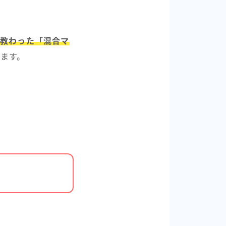
に教わった「混合マ
めます。