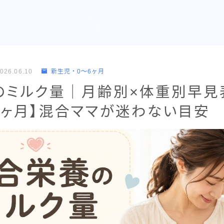
ーママが本音レビュー｜育児グッ
・出産準備・育休のリアル情報
026.06.10
新生児・0〜6ヶ月
のミルク量｜月齢別×体重別早見
6ヶ月】混合ママが迷わない目安