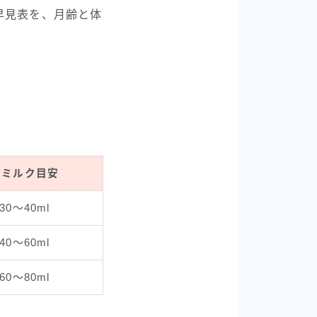
早見表を、月齢と体
のミルク目安
0〜40ml
0〜60ml
0〜80ml