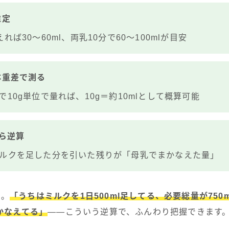
推定
れば30〜60ml、両乳10分で60〜100mlが目安
体重差で測る
10g単位で量れば、10g＝約10mlとして概算可能
から逆算
ルクを足した分を引いた残りが「母乳でまかなえた量」
的。
「うちはミルクを1日500ml足してる、必要総量が750
まかなえてる」
――こういう逆算で、ふんわり把握できます