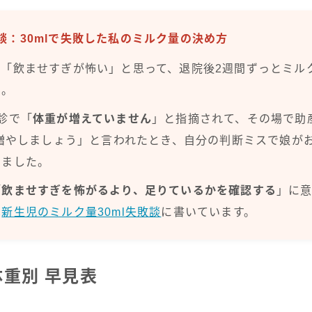
験談：30mlで失敗した私のミルク量の決め方
「飲ませすぎが怖い」と思って、退院後2週間ずっとミルク
た。
診で「
体重が増えていません
」と指摘されて、その場で助
に増やしましょう」と言われたとき、自分の判断ミスで娘が
きました。
「
飲ませすぎを怖がるより、足りているかを確認する
」に
は
新生児のミルク量30ml失敗談
に書いています。
重別 早見表