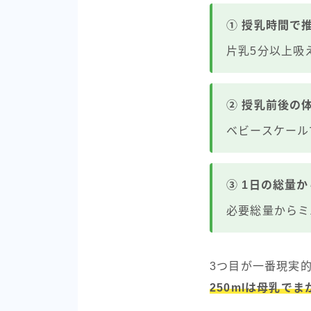
① 授乳時間で
片乳5分以上吸え
② 授乳前後の
ベビースケールで
③ 1日の総量
必要総量からミ
3つ目が一番現実
250mlは母乳で