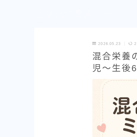
こそだて育児ノート
ワ
ズ
2026.05.23
2
混合栄養
児〜生後