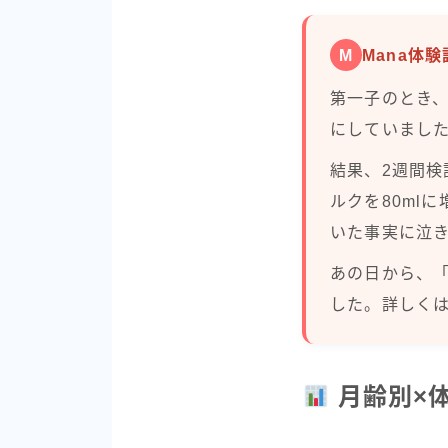
M
Mana体
第一子のとき、
にしていまし
結果、2週間検
ルクを80ml
いた事実に泣
あの日から、
した。詳しく
月齢別×体