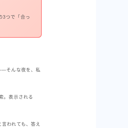
の3つで「合っ
――そんな夜を、私
索。表示される
と言われても、答え