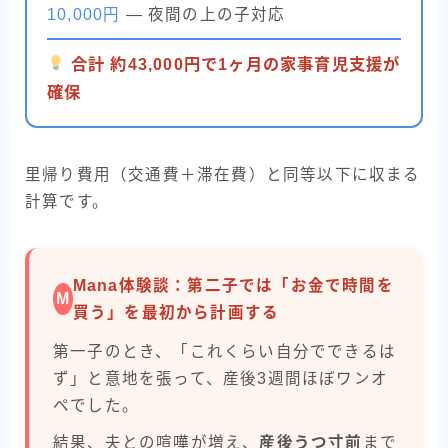
10,000円
— 夜間の上の子対応
合計 約43,000円で1ヶ月の家事育児支援が
確保
里帰り費用（交通費＋滞在費）と同等以下に収まる
計算です。
Mana体験談：第二子では「お金で時間を
M
買う」を最初から計画する
第一子のとき、「これくらい自分でできるは
ず」と意地を張って、産後3週間ほぼワンオ
ペでした。
結果、夫との喧嘩が増え、
産後うつ寸前
まで