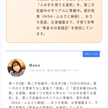
「人の手を借りる選択」を、第二子
妊娠中の今リアルに準備中。家計改
善（NISA・ふるさと納税）、おう
ち英語、災害備蓄まで、子育て世帯
の “等身大の実践記” を発信してい
ます。
ABOUT ME
Mana
TOEIC800点・東京23区の共働きワーママ
第一子4歳・第二子妊娠中／先住犬1頭／TOEIC800点。第
一子のとき里帰りなし産後で「孤独」と「混合栄養30ml失
敗」を経験。産後うつ寸前から学んだ「人の手を借りる選
択」を、第二子妊娠中の今リアルに準備中。家計改善
（NISA・ふるさと納税）、おうち英語、災害備蓄まで、子
育て世帯の「等身大の実践記」を発信しています。