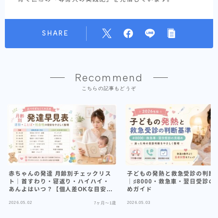
SHARE
Recommend
こちらの記事もどうぞ
赤ちゃんの発達 月齢別チェックリス
子どもの発熱と救急受診の判断
ト｜首すわり・寝返り・ハイハイ・
｜♯8000・救急車・翌日受診の
あんよはいつ？【個人差OKな目安ガ
めガイド
イド】
2026.05.02
2026.05.03
7ヶ月〜1歳
7