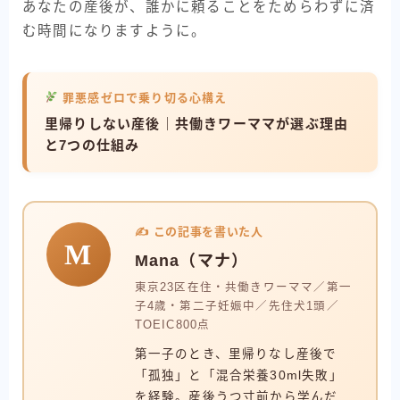
あなたの産後が、誰かに頼ることをためらわずに済
む時間になりますように。
罪悪感ゼロで乗り切る心構え
里帰りしない産後｜共働きワーママが選ぶ理由
と7つの仕組み
✍️ この記事を書いた人
M
Mana（マナ）
東京23区在住・共働きワーママ／第一
子4歳・第二子妊娠中／先住犬1頭／
TOEIC800点
第一子のとき、里帰りなし産後で
「孤独」と「混合栄養30ml失敗」
を経験。産後うつ寸前から学んだ