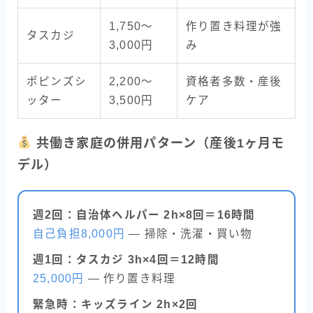
1,750〜
作り置き料理が強
タスカジ
3,000円
み
ポピンズシ
2,200〜
資格者多数・産後
ッター
3,500円
ケア
共働き家庭の併用パターン（産後1ヶ月モ
デル）
週2回：自治体ヘルパー 2h×8回＝16時間
自己負担8,000円
— 掃除・洗濯・買い物
週1回：タスカジ 3h×4回＝12時間
25,000円
— 作り置き料理
緊急時：キッズライン 2h×2回