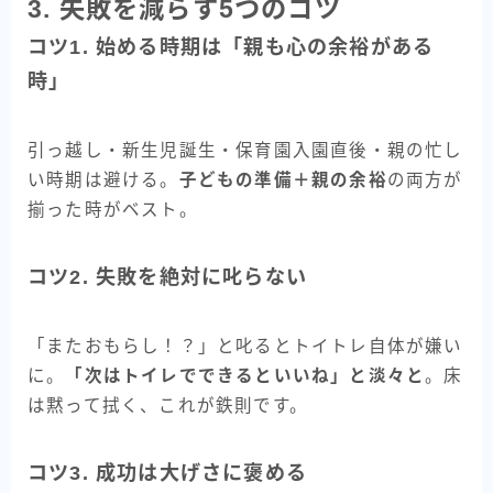
3. 失敗を減らす5つのコツ
コツ1. 始める時期は「親も心の余裕がある
時」
引っ越し・新生児誕生・保育園入園直後・親の忙し
い時期は避ける。
子どもの準備＋親の余裕
の両方が
揃った時がベスト。
コツ2. 失敗を絶対に叱らない
「またおもらし！？」と叱るとトイトレ自体が嫌い
に。
「次はトイレでできるといいね」と淡々と
。床
は黙って拭く、これが鉄則です。
コツ3. 成功は大げさに褒める