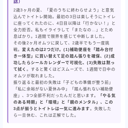
話）
2歳3ヶ月の夏、「夏のうちに終わらせよう」と意気
込んでトイトレ開始。最初の3日は楽しそうにトイレ
に座ってくれたのに、4日目以降は「行かない！」と
全力拒否。私もイライラして「またなの…」とため
息ばかり。1週間で限界を感じて中断しました。
その後2ヶ月オムツに戻して、2歳半でもう一度挑
戦。
変えたのは2つだけ。(1)補助便座を「踏み台付
き一体型」に買い替えて足の踏ん張りを確保、(2)成
功したらシールカレンダーで可視化、(3)失敗は黙っ
て拭く
。すると驚くほどスムーズで、1週間で日中の
オムツが取れました。
振り返ると最初の失敗は「子どもの準備が整う前」
「私に余裕がない夏休み中」「踏ん張れない補助便
座」、3つ全部不利だったんだと思います。
「やる気
のある時期」と「環境」と「親のメンタル」、この
3点が揃うとトイトレは一気に進みます
。失敗した
ら一旦休む、これは正解でした。