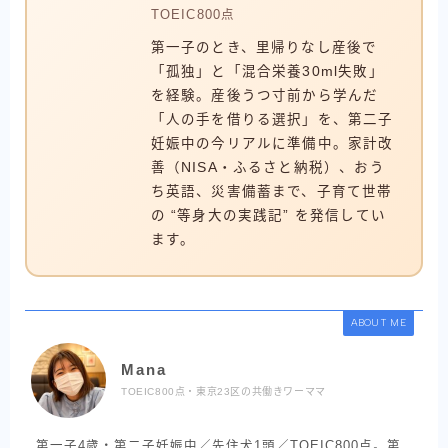
TOEIC800点
第一子のとき、里帰りなし産後で
「孤独」と「混合栄養30ml失敗」
を経験。産後うつ寸前から学んだ
「人の手を借りる選択」を、第二子
妊娠中の今リアルに準備中。家計改
善（NISA・ふるさと納税）、おう
ち英語、災害備蓄まで、子育て世帯
の “等身大の実践記” を発信してい
ます。
ABOUT ME
Mana
TOEIC800点・東京23区の共働きワーママ
第一子4歳・第二子妊娠中／先住犬1頭／TOEIC800点。第