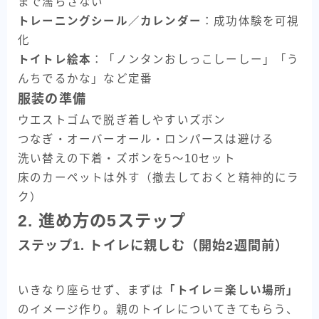
まで濡らさない
トレーニングシール／カレンダー
：成功体験を可視
化
トイトレ絵本
：「ノンタンおしっこしーしー」「う
んちでるかな」など定番
服装の準備
ウエストゴムで脱ぎ着しやすいズボン
つなぎ・オーバーオール・ロンパースは避ける
洗い替えの下着・ズボンを5〜10セット
床のカーペットは外す（撤去しておくと精神的にラ
ク）
2. 進め方の5ステップ
ステップ1. トイレに親しむ（開始2週間前）
いきなり座らせず、まずは
「トイレ＝楽しい場所」
のイメージ作り。親のトイレについてきてもらう、