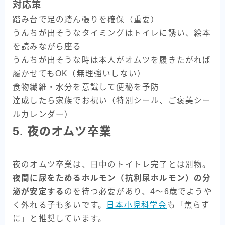
対応策
踏み台で足の踏ん張りを確保（重要）
うんちが出そうなタイミングはトイレに誘い、絵本
を読みながら座る
うんちが出そうな時は本人がオムツを履きたがれば
履かせてもOK（無理強いしない）
食物繊維・水分を意識して便秘を予防
達成したら家族でお祝い（特別シール、ご褒美シー
ルカレンダー）
5. 夜のオムツ卒業
夜のオムツ卒業は、日中のトイトレ完了とは別物。
夜間に尿をためるホルモン（抗利尿ホルモン）の分
泌が安定する
のを待つ必要があり、4〜6歳でようや
く外れる子も多いです。
日本小児科学会
も「焦らず
に」と推奨しています。