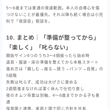
5〜6歳までは普通の発達範囲。本人の自尊心を傷
つけないことが最優先。それ以降も続く場合は小児
科で「夜尿症」相談を。
10. まとめ｜「準備が整ってから」
「楽しく」「叱らない」
開始サイン6つのうち3〜4個揃ったら始め時
道具・服装・床の準備を整えてから本格スタート
進め方は「親しむ→座る→誘う→パンツ→自発」の
5段階
失敗は叱らず、成功は大げさに褒める
2週間進まなければ潔く休んで仕切り直し
夜のオムツ卒業は別軸、4〜6歳までかかる子も普
通
保育園と連携、家庭と園で同じ方針を共有