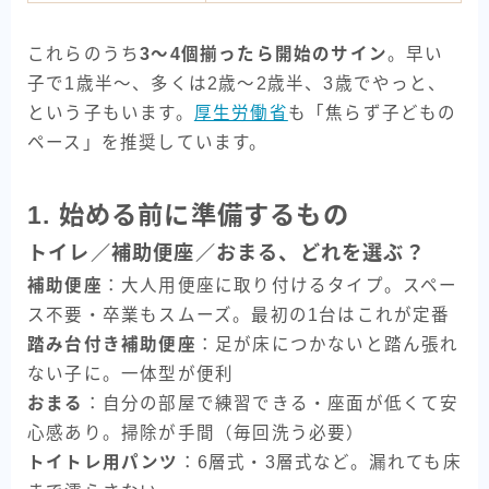
これらのうち
3〜4個揃ったら開始のサイン
。早い
子で1歳半〜、多くは2歳〜2歳半、3歳でやっと、
という子もいます。
厚生労働省
も「焦らず子どもの
ペース」を推奨しています。
1. 始める前に準備するもの
トイレ／補助便座／おまる、どれを選ぶ？
補助便座
：大人用便座に取り付けるタイプ。スペー
ス不要・卒業もスムーズ。最初の1台はこれが定番
踏み台付き補助便座
：足が床につかないと踏ん張れ
ない子に。一体型が便利
おまる
：自分の部屋で練習できる・座面が低くて安
心感あり。掃除が手間（毎回洗う必要）
トイトレ用パンツ
：6層式・3層式など。漏れても床