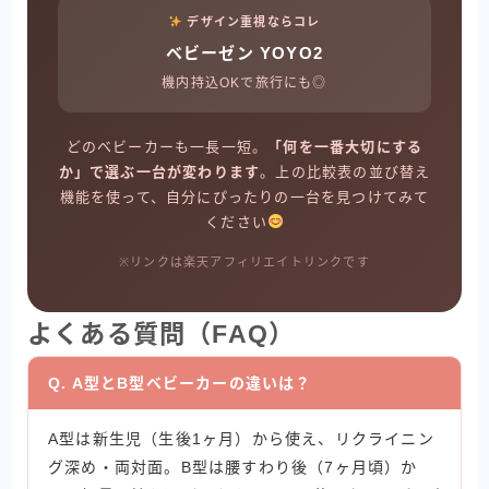
デザイン重視ならコレ
ベビーゼン YOYO2
機内持込OKで旅行にも◎
どのベビーカーも一長一短。
「何を一番大切にする
か」で選ぶ一台が変わります
。上の比較表の並び替え
機能を使って、自分にぴったりの一台を見つけてみて
ください
※リンクは楽天アフィリエイトリンクです
よくある質問（FAQ）
Q. A型とB型ベビーカーの違いは？
A型は新生児（生後1ヶ月）から使え、リクライニン
グ深め・両対面。B型は腰すわり後（7ヶ月頃）か