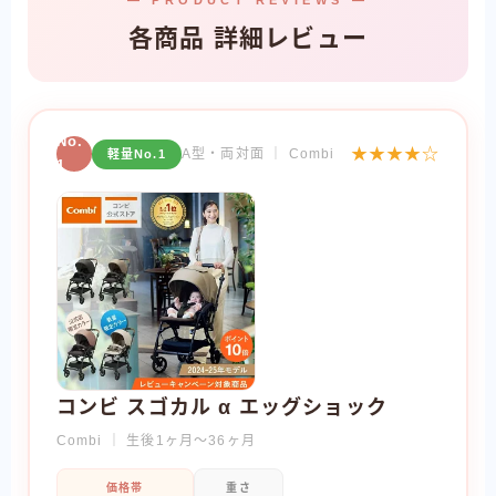
各商品 詳細レビュー
No.
★★★★☆
A型・両対面 ｜ Combi
軽量No.1
1
コンビ スゴカル α エッグショック
Combi ｜ 生後1ヶ月〜36ヶ月
価格帯
重さ