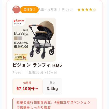
No.
★★★★☆
A型・両対面 ｜ Pigeon
走行性◎
4
ピジョン ランフィ RB5
Pigeon ｜ 生後1ヶ月〜36ヶ月
価格帯
重さ
67,100円〜
3.4kg
軽量と走行性能を両立。4輪独立サスペンション
で振動をしっかり吸収