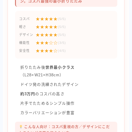
ン。コスパ最強の最小折りたたみ
★★★★★
コスパ
(5/5)
★★★★★
軽さ
(5/5)
★★★★★
デザイン
(5/5)
★★★☆☆
機能性
(3/5)
★★★★☆
安全性
(4/5)
折りたたみ後
世界最小クラス
（L28×W21×H38cm）
ドイツ発の洗練されたデザイン
約3万円
のコスパの高さ
片手でたためるシンプル操作
カラーバリエーションが豊富
こんな人向け：コスパ重視の方／デザインにこだ