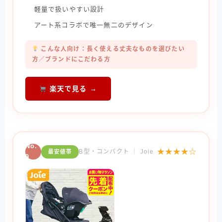
軽量で扱いやすい設計
アート系コラボで唯一無二のデザイン
こんな人向け：長く使える丈夫なものを選びたい
方／ブランドにこだわる方
楽天で見る →
No.
★★★★☆
B型・コンパクト ｜ Joie
最安値帯
9