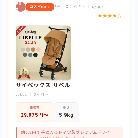
No.
B型・コンパクト ｜ cybex
コスパNo.1
7
★★★★☆
サイベックス リベル
cybex ｜ 6ヶ月〜
価格帯
重さ
29,975円〜
5.9kg
約3万円で手に入るドイツ製プレミアムデザイ