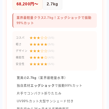
68,200円〜
2.7kg
業界最軽量クラス2.7kg！エッグショックで振動
99%カット
★★★☆☆
コスパ
(3/5)
★★★★★
軽さ
(5/5)
★★★☆☆
デザイン
(3/5)
★★★★☆
機能性
(4/5)
★★★★★
安全性
(5/5)
驚異の
2.7kg
（業界最軽量水準）
独自素材
エッグショック
で振動99%カット
片手でコンパクト折りたたみ
UV99%カット大型サンシェード付き
新生児から36ヶ月まで長期使用可