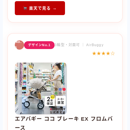
楽天で見る →
No.
3輪型・対面可 ｜ AirBuggy
デザインNo.1
5
★★★★☆
エアバギー ココ ブレーキ EX フロムバ
ース