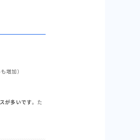
ルも増加）
ースが多いです
。た