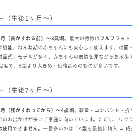
ー（生後1ヶ月〜）
ヶ月（首がすわる前）〜3歳頃
。最大の特徴は
フルフラット
グ機能。ねんね期の赤ちゃんにも安心して使えます。対面
対面式」モデルが多く、赤ちゃんの表情を見ながらお散歩
g程度で、B型より大きめ・価格高めのものが多いです。
ー（生後7ヶ月〜）
ヶ月（腰がすわってから）〜4歳頃
。軽量・コンパクト・折
でのお出かけが多いご家庭に向いています。ただし、リク
は使用できません
。一番多いのは「A型を最初に購入 → 