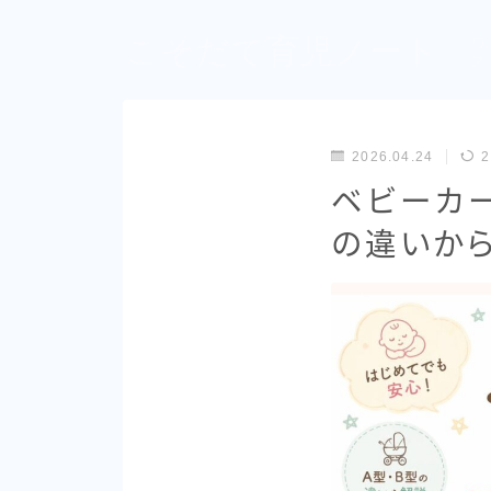
こそだて育児ノート
ワ
ズ
2026.04.24
2
ベビーカー
の違いから