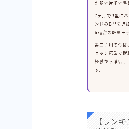
た駅で片手で畳
7ヶ月でB型に
ンドのB型を追
5kg台の軽量
第二子用の今は
ョック搭載で衝
経験から確信し
す。
【ランキ