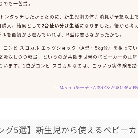
むのも一苦労。
バトンタッチしたかったのに、新生児期の体力消耗が予想以上で
加購入。結果として
2台使い分け生活
になりました。後から考
モデルを最初から選んでいれば、B型は要らなかったかも。
、コンビ スゴカル エッグショック（A型・5kg台）を狙って
撃吸収しつつ軽量、というのが共働き世帯のベビーカーの正解
ています。1位がコンビ スゴカルなのは、こういう実体験を踏
— Mana（第一子・A型B型2台買い替え
ング5選】新生児から使えるベビーカ