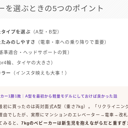
ーを選ぶときの5つのポイント
たタイプを選ぶ
（A型・B型）
たたみのしやすさ
（電車・車への乗り降りで重要）
G基準適合・ヘッドサポートの質）
or4輪、タイヤの大きさ）
カラー
（インスタ映えも大事！）
ビーカー1勝1敗｜A型を最初から軽量モデルにしておけば良かった話
最初に買ったのは両対面式A型（重さ7kg）。「リクライニン
理由でしたが、実際にマンションのエレベーター→電車→改
てみると、
7kgのベビーカーは新生児を抱えながらだと重すぎ