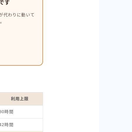
です
が代わりに動いて
た。
利用上限
80時間
42時間