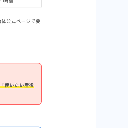
60時間
治体公式ページで要
「使いたい産後