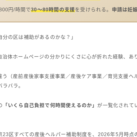
800円/時間で
30〜80時間の支援
を受けられる。
申請は妊
自分の区は補助があるのかな？」
自治体ホームページの分かりにくさに心が折れた経験、あ
違う（産前産後家事支援事業／産後ケア事業／育児支援ヘ
バラバラ。
の
「いくら自己負担で何時間使えるのか」
が一覧化されて
23区すべての産後ヘルパー補助制度を、2026年5月時点