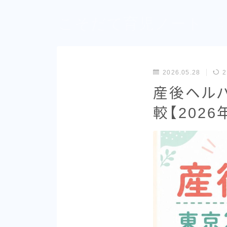
こそだて育児ノート
ワ
ズ
2026.05.28
2
産後ヘル
較【202