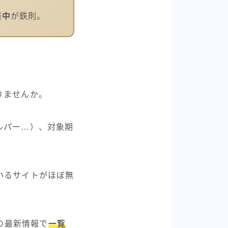
娠中
が鉄則。
りませんか。
ルパー…）、対象期
いるサイトがほぼ無
の最新情報で
一覧