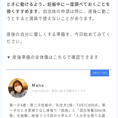
ときに動けるよう、妊娠中に一度調べておくことを
強くすすめます
。自治体の申請は特に、産後に動こ
うとすると満員で使えないことがあります。
産後の自分に優しくする準備を、今日始めてみてく
ださい。
▼ 産後準備の全体像はこちらで確認できます
ABOUT ME
Mana
TOEIC800点・東京23区の共働きワーママ
第一子4歳・第二子妊娠中／先住犬1頭／TOEIC800点。第
一子のとき里帰りなし産後で「孤独」と「混合栄養30ml失
敗」を経験。産後うつ寸前から学んだ「人の手を借りる選