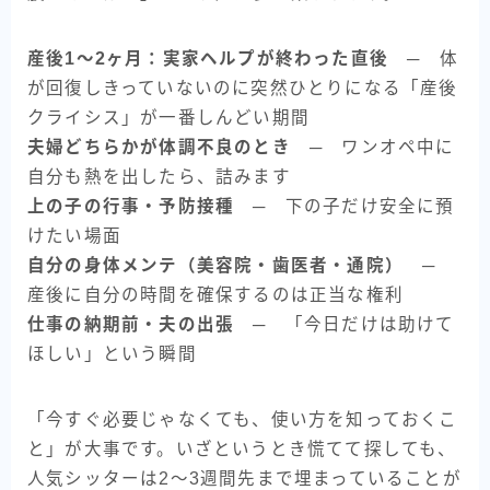
産後1〜2ヶ月：実家ヘルプが終わった直後
─ 体
が回復しきっていないのに突然ひとりになる「産後
クライシス」が一番しんどい期間
夫婦どちらかが体調不良のとき
─ ワンオペ中に
自分も熱を出したら、詰みます
上の子の行事・予防接種
─ 下の子だけ安全に預
けたい場面
自分の身体メンテ（美容院・歯医者・通院）
─
産後に自分の時間を確保するのは正当な権利
仕事の納期前・夫の出張
─ 「今日だけは助けて
ほしい」という瞬間
「今すぐ必要じゃなくても、使い方を知っておくこ
と」が大事です。いざというとき慌てて探しても、
人気シッターは2〜3週間先まで埋まっていることが