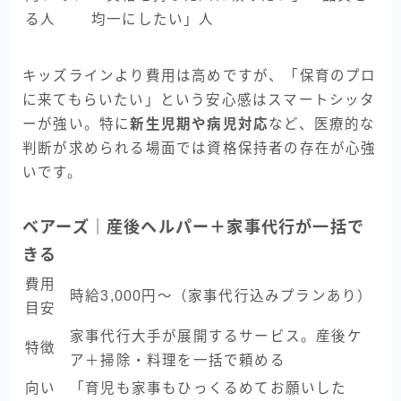
る人
均一にしたい」人
キッズラインより費用は高めですが、「保育のプロ
に来てもらいたい」という安心感はスマートシッタ
ーが強い。特に
新生児期や病児対応
など、医療的な
判断が求められる場面では資格保持者の存在が心強
いです。
ベアーズ｜産後ヘルパー＋家事代行が一括で
きる
費用
時給3,000円〜（家事代行込みプランあり）
目安
家事代行大手が展開するサービス。産後ケ
特徴
ア＋掃除・料理を一括で頼める
向い
「育児も家事もひっくるめてお願いした