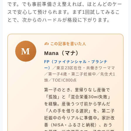
です。でも事前準備さえ整えれば、ほとんどのケー
スで安心して預けられます。まず1回試してみるこ
とで、次からのハードルが格段に下がります。
✍️ この記事を書いた人
M
Mana（マナ）
FP（ファイナンシャル・プランナ
ー）
／東京23区在住・共働きワーママ
／第一子4歳・第二子妊娠中／先住犬1
頭／TOEIC800点
第一子のとき、里帰りなし産後で
「孤独」と「混合栄養30ml失敗」
を経験。産後うつ寸前から学んだ
「人の手を借りる選択」を、第二子
妊娠中の今リアルに準備中。家計改
善（NISA・ふるさと納税）、おう