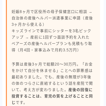
妊娠8ヶ月で区役所の母子保健窓口に相談 →
自治体の産後ヘルパー派遣事業に申請（産後
3ヶ月から使える）
キッズラインで事前にシッターを3名ピック
アップ → 産前に1回ずつ面談予約を入れた
ベアーズの産後ヘルパープランも見積もり取
得（月4回・家事込みで月約3.5万円）
予算は産後3ヶ月で総額20〜30万円。「お金
をかけて自分を休ませる」ことへの罪悪感は
最初ありました。でも、産後の無理が3年後
の体のつらさに直結するという話を産院で聞
いて、考え方が変わりました。
産後の回復に
投資することは、育児の質を上げることと同
じ
です。