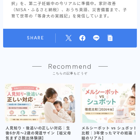
択」を、第二子妊娠中の今リアルに準備中。家計改善
（NISA・ふるさと納税）、おうち英語、災害備蓄まで、子
育て世帯の「等身大の実践記」を発信しています。
SHARE
Recommend
こちらの記事もどうぞ
人見知り・後追いの正しい対応｜生
メルシーポット vs シュポット 
後6か月〜2歳の発達サイン【祖父母
比較｜3年使ったママの結論【
気まずさ脱出体験談】
組のリアル】