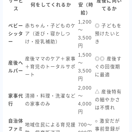
サービ
産後に向い
何をしてくれるか
安（時
ス
てるか
給）
1,200
ベビー
赤ちゃん・子どものケ
◎ 子どもを
〜
シッタ
ア（遊び・寝かしつ
預けたいと
3,500
ー
け・授乳補助）
き
円
1,500
産後ママのケア＋家事
◎◎ 産後す
産後ヘ
〜
＋育児のトータルサポ
ぐの回復期
ルパー
3,500
ート
に最適
円
2,000
△ 産後特有
家事代
清掃・料理・洗濯など
〜
の細やかさ
行
の家事のみ
4,000
は不慣れ
円
自治体
○ 激安だが
地域住民による育児援
700〜
ファミ
事前登録が