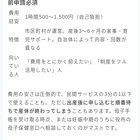
前申請必須
費用
1時間500〜1,500円（自己負担）
目安
市区町村が運営。産後3〜6ヶ月の家事・育
特徴
児サポート。自治体によって内容・回数が
異なる
向い
「費用をとにかく抑えたい」「制度をフル
てい
活用したい」人
る人
費用の安さは圧倒的で、民間サービスの3分の1以下
で使えることも。ただし
出産後に申し込むと順番待
ちで産休が終わってしまう
こともあります。母子手
帳を受け取る時点、または妊娠中期のうちに役所の
母子保健窓口へ相談しておくのがマストです。