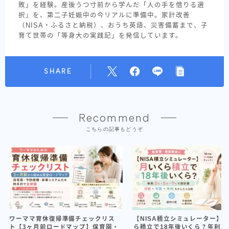
敗」を経験。産後うつ寸前から学んだ「人の手を借りる選
択」を、第二子妊娠中の今リアルに準備中。家計改善
（NISA・ふるさと納税）、おうち英語、災害備蓄まで、子
育て世帯の「等身大の実践記」を発信しています。
SHARE
Recommend
こちらの記事もどうぞ
ワーママ育休復帰準備チェックリス
【NISA積立シミュレーター】
ト【3ヶ月前ロードマップ】保育園・
ら積立で18年後いくら？年利3/5