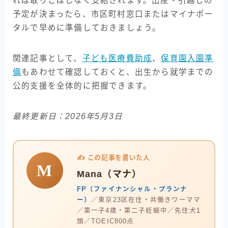
れば取りこぼしなく支給されます。出産・引越しの
予定が決まったら、市区町村窓口またはマイナポー
タルで早めに準備しておきましょう。
関連記事として、
子ども医療費助成
、
保育園入園準
備
もあわせて確認しておくと、出生から就学までの
公的支援を全体的に把握できます。
最終更新日：2026年5月3日
✍️ この記事を書いた人
M
Mana（マナ）
FP（ファイナンシャル・プランナ
ー）
／東京23区在住・共働きワーママ
／第一子4歳・第二子妊娠中／先住犬1
頭／TOEIC800点