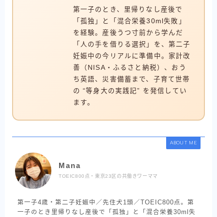
第一子のとき、里帰りなし産後で
「孤独」と「混合栄養30ml失敗」
を経験。産後うつ寸前から学んだ
「人の手を借りる選択」を、第二子
妊娠中の今リアルに準備中。家計改
善（NISA・ふるさと納税）、おう
ち英語、災害備蓄まで、子育て世帯
の “等身大の実践記” を発信してい
ます。
ABOUT ME
Mana
TOEIC800点・東京23区の共働きワーママ
第一子4歳・第二子妊娠中／先住犬1頭／TOEIC800点。第
一子のとき里帰りなし産後で「孤独」と「混合栄養30ml失