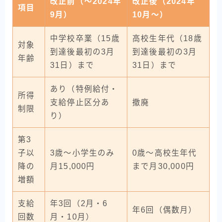
改正前（〜2024年
改正後（2024年
項目
9月）
10月〜）
中学校卒業（15歳
高校生年代（18歳
対象
到達後最初の3月
到達後最初の3月
年齢
31日）まで
31日）まで
あり（特例給付・
所得
支給停止区分あ
撤廃
制限
り）
第3
子以
3歳〜小学生のみ
0歳〜高校生年代
降の
月15,000円
まで月30,000円
増額
支給
年3回（2月・6
年6回（偶数月）
回数
月・10月）