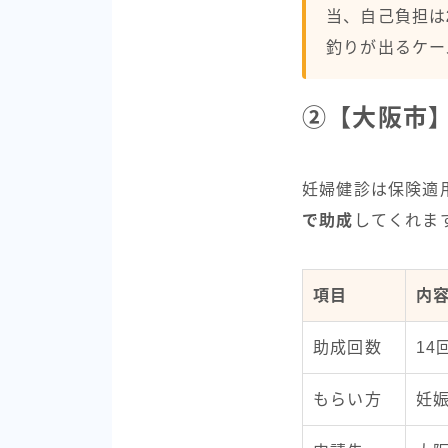
当、自己負担は
釣りが出るケー
②【大阪市
妊婦健診は保険適
で助成
してくれま
項目
内
助成回数
1
もらい方
妊