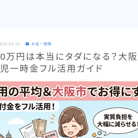
ーママが本音レビュー｜育児グッ
・出産準備・育休のリアル情報
026.06.10
お金・保険
50万円は本当にタダになる？大
育児一時金フル活用ガイド