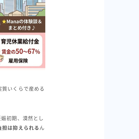
実質いくらで産める
妊娠初期、漠然とし
負担は抑えられる
ん