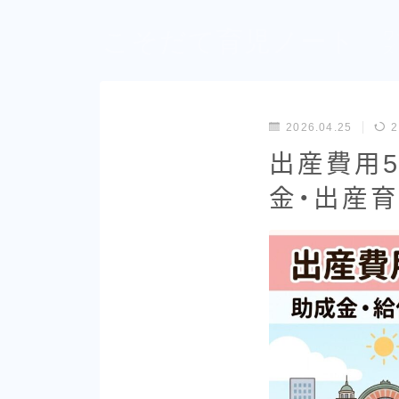
こそだて育児ノート
ワ
ズ
2026.04.25
2
出産費用
金・出産