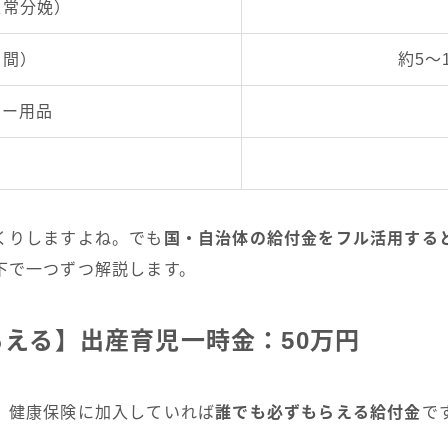
正常分娩）
期間）
約5〜
ビー用品
くりしますよね。でも
国・自治体の給付金をフル活用する
下で一つずつ解説します。
える】出産育児一時金：50万円
、健康保険に加入していれば
誰でも必ずもらえる給付金
で