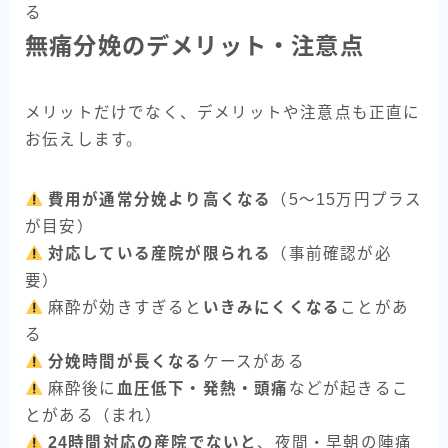
る
無痛分娩のデメリット・注意点
メリットだけでなく、デメリットや注意点も正直に
お伝えします。
費用が通常分娩より高くなる
（5〜15万円プラス
が目安）
対応している産院が限られる
（事前確認が必
要）
麻酔が効きすぎると
いきみにくくなる
ことがあ
る
分娩時間が長くなる
ケースがある
麻酔後に
血圧低下・発熱・頭痛
などが起きるこ
とがある（まれ）
24時間対応の産院でないと
、夜間・早朝の陣痛