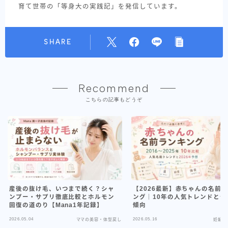
育て世帯の「等身大の実践記」を発信しています。
SHARE
Recommend
こちらの記事もどうぞ
産後の抜け毛、いつまで続く？シャ
【2026最新】赤ちゃんの名前
ンプー・サプリ徹底比較とホルモン
ング｜10年の人気トレンドと今
回復の道のり【Mana1年記録】
傾向
2026.05.04
2026.05.16
ママの美容・体型戻し
妊娠・