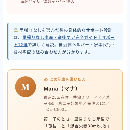
里帰りなしで重要なパパの協力
里帰りなしを選んだ後の
具体的なサポート設計
は、
里帰りなし出産・産後ケア完全ガイド｜サポー
ト12選
で詳しく解説。自治体ヘルパー・家事代行・
食材宅配の組み合わせ方が分かります。
✍️ この記事を書いた人
M
Mana（マナ）
東京23区在住・共働きワーママ／第一
子4歳・第二子妊娠中／先住犬1頭／
TOEIC800点
第一子のとき、里帰りなし産後で
「孤独」と「混合栄養30ml失敗」