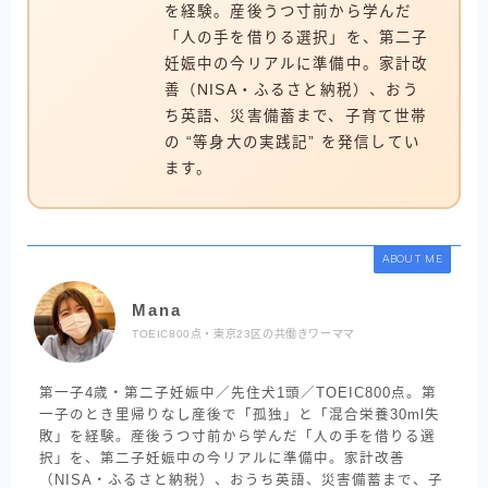
を経験。産後うつ寸前から学んだ
「人の手を借りる選択」を、第二子
妊娠中の今リアルに準備中。家計改
善（NISA・ふるさと納税）、おう
ち英語、災害備蓄まで、子育て世帯
の “等身大の実践記” を発信してい
ます。
ABOUT ME
Mana
TOEIC800点・東京23区の共働きワーママ
第一子4歳・第二子妊娠中／先住犬1頭／TOEIC800点。第
一子のとき里帰りなし産後で「孤独」と「混合栄養30ml失
敗」を経験。産後うつ寸前から学んだ「人の手を借りる選
択」を、第二子妊娠中の今リアルに準備中。家計改善
（NISA・ふるさと納税）、おうち英語、災害備蓄まで、子