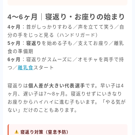
4〜6ヶ月｜寝返り・お座りの始まり
4ヶ月
：首がしっかりすわる／声を立てて笑う／自
分の手をじっと見る（ハンドリガード）
5ヶ月
：
寝返り
を始める子も／支えてお座り／離乳
食の準備期
6ヶ月
：寝返りがスムーズに／オモチャを両手で持
つ／
離乳食
スタート
寝返りは
個人差が大きい代表選手
です。早い子は4
ヶ月、遅い子は7〜8ヶ月。寝返りせずにいきなり
お座りからハイハイに進む子もいます。「やる気が
ない」だけのこともあります。
寝返り対策（窒息予防）