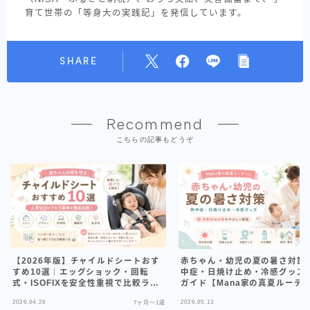
育て世帯の「等身大の実践記」を発信しています。
SHARE
Recommend
こちらの記事もどうぞ
【2026年版】チャイルドシートおす
赤ちゃん・幼児の夏の暑さ対策
すめ10選｜エッグショック・回転
中症・日焼け止め・冷感グッズ
式・ISOFIXを安全性重視で比較ラン
ガイド【Mana家の真夏ルーテ
キング
2026.04.26
2026.05.13
7ヶ月〜1歳
7