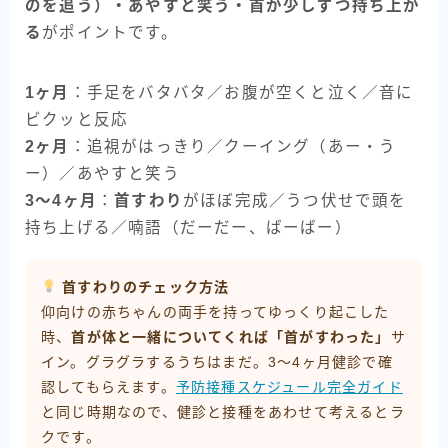
のを追う）・あやすと笑う・首が少しずつ持ち上が
る
がポイントです。
1ヶ月
：手足をバタバタ／お腹が空くと泣く／音に
ビクッと反応
2ヶ月
：追視がはっきり／クーイング（あー・う
ー）／あやすと笑う
3〜4ヶ月
：
首すわり
がほぼ完成／うつ伏せで頭を
持ち上げる／喃語（だーだー、ばーばー）
首すわりのチェック方法
仰向けの赤ちゃんの両手を持ってゆっくり起こした
時、
首が体と一緒についてくれば「首がすわった」
サ
イン。グラグラするうちはまだ。3〜4ヶ月健診で確
認してもらえます。
予防接種スケジュール完全ガイド
と同じ時期なので、健診と接種をあわせて考えるとラ
クです。