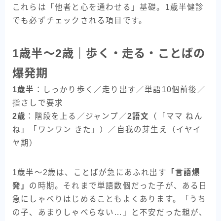
これらは「他者と心を通わせる」基礎。1歳半健診
でも必ずチェックされる項目です。
1歳半〜2歳｜歩く・走る・ことばの
爆発期
1歳半
：しっかり歩く／走り出す／単語10個前後／
指さしで要求
2歳
：階段を上る／ジャンプ／
2語文
（「ママ ねん
ね」「ワンワン きた」）／自我の芽生え（イヤイ
ヤ期）
1歳半〜2歳は、ことばが急にあふれ出す
「言語爆
発」
の時期。それまで単語数個だった子が、ある日
急にしゃべりはじめることもよくあります。「うち
の子、あまりしゃべらない…」と不安だった親が、