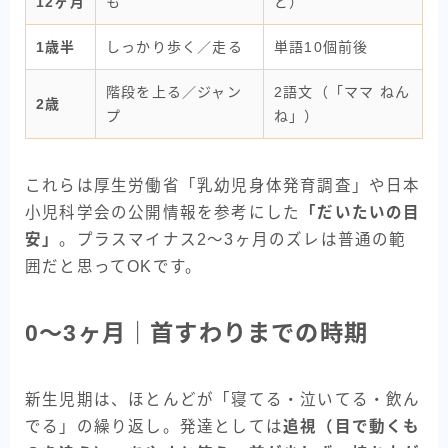
12ヶ月
も
ど）
1歳半
しっかり歩く／走る
単語10個前後
階段を上る／ジャン
2語文（「ママ ねん
2歳
プ
ね」）
これらは厚生労働省「乳幼児身体発育調査」や日本
小児科学会の公開情報を参考にした
「だいたいの目
安」
。プラスマイナス2〜3ヶ月のズレは普通の範
囲だと思ってOKです。
0〜3ヶ月｜首すわりまでの時期
新生児期は、ほとんどが「寝てる・泣いてる・飲ん
でる」の繰り返し。発達としては
追視（目で動くも