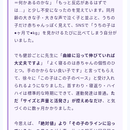
＝何かあるのかな」「もっと反応があるはずで
は…」と少し不安になったのを覚えています。同月
齢の大きな子・大きな声で泣く子と並ぶと、うちの
子だけ赤ちゃんっぽく見えて、SNSで「うちの子は
●ヶ月で●kg」を見かけるたびに比べてしまう自分が
いました。
でも健診ごとに先生に「
曲線に沿って伸びていれば
大丈夫ですよ
」「よく寝るのは赤ちゃんの個性のひ
とつ。手のかからない良い子です」と言ってもらえ
て、徐々に「この子はこの子のペース」と受け入れ
られるようになりました。首すわり・寝返り・ハイ
ハイは標準的な時期にできて、運動発達は普通。
た
だ「サイズと声量と活発さ」が控えめなだけ
、と気
づくのに数ヶ月かかりました。
今思えば、
「絶対値」より「その子のラインに沿っ