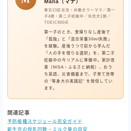
Mana（マナ）
東京23区在住・共働きワーママ／第一
子4歳・第二子妊娠中／先住犬1頭／
TOEIC800点
第一子のとき、里帰りなし産後で
「孤独」と「混合栄養30ml失敗」
を経験。産後うつ寸前から学んだ
「人の手を借りる選択」を、第二子
妊娠中の今リアルに準備中。家計改
善（NISA・ふるさと納税）、おう
ち英語、災害備蓄まで、子育て世帯
の “等身大の実践記” を発信してい
ます。
関連記事
予防接種スケジュール完全ガイド
新生児の授乳回数・ミルク量の目安