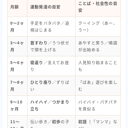
ことば・社会性の目
月齢
運動発達の目安
安
0〜2ヶ
手足をバタバタ／追
クーイング（あー、
月
視はじまる
うー）
3〜4ヶ
首すわり
／うつ伏せ
あやすと笑う／喃語
月
で頭を上げる
が出始める
5〜6ヶ
寝返り
／支えてお座
人見知り始まること
月
り
も
7〜8ヶ
ひとり座り
／ずりば
「ばあ」遊びを楽し
月
い
む
9〜10
ハイハイ
／
つかまり
バイバイ・パチパチ
ヶ月
立ち
を真似る
11〜
伝い歩き／
初歩
の子
初語
（「マンマ」な