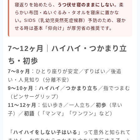
寝返りを始めたら、
うつ伏せ寝のままにしない
。柔
らかい布団・ぬいぐるみ・タオルを寝床に置かな
い。SIDS（乳幼児突然死症候群）予防のため、寝か
せる時は基本「仰向け」が厚労省の推奨です。
7〜12ヶ月｜ハイハイ・つかまり立
ち・初歩
7〜8ヶ月
：ひとり座りが安定／ずりばい／後追
い・人見知り（分離不安）
9〜10ヶ月
：
ハイハイ
／
つかまり立ち
／指でつまむ
（ピンサーグリップ）
11〜12ヶ月
：伝い歩き／一人立ち／
初歩
（早い
子）／
初語
（「マンマ」「ワンワン」など）
「
ハイハイをしない子はいる
」って意外と知られて