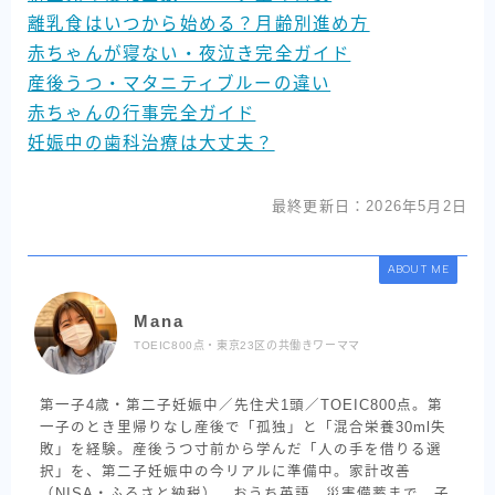
離乳食はいつから始める？月齢別進め方
赤ちゃんが寝ない・夜泣き完全ガイド
産後うつ・マタニティブルーの違い
赤ちゃんの行事完全ガイド
妊娠中の歯科治療は大丈夫？
最終更新日：2026年5月2日
ABOUT ME
Mana
TOEIC800点・東京23区の共働きワーママ
第一子4歳・第二子妊娠中／先住犬1頭／TOEIC800点。第
一子のとき里帰りなし産後で「孤独」と「混合栄養30ml失
敗」を経験。産後うつ寸前から学んだ「人の手を借りる選
択」を、第二子妊娠中の今リアルに準備中。家計改善
（NISA・ふるさと納税）、おうち英語、災害備蓄まで、子