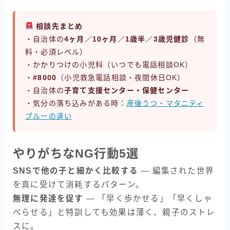
相談先まとめ
・自治体の
4ヶ月／10ヶ月／1歳半／3歳児健診
（無
料・必須レベル）
・かかりつけの小児科（いつでも電話相談OK）
・
#8000
（小児救急電話相談・夜間休日OK）
・自治体の
子育て支援センター・保健センター
・気分の落ち込みがある時：
産後うつ・マタニティ
ブルーの違い
やりがちなNG行動5選
SNSで他の子と細かく比較する
— 編集された世界
を真に受けて消耗するパターン。
無理に発達を促す
— 「早く歩かせる」「早くしゃ
べらせる」と特訓しても効果は薄く、親子のストレ
スに。