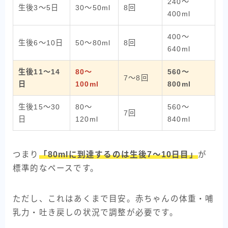
240〜
生後3〜5日
30〜50ml
8回
400ml
400〜
生後6〜10日
50〜80ml
8回
640ml
生後11〜14
80〜
560〜
7〜8回
日
100ml
800ml
生後15〜30
80〜
560〜
7回
日
120ml
840ml
つまり
「80mlに到達するのは生後7〜10日目」
が
標準的なペースです。
ただし、これはあくまで目安。赤ちゃんの体重・哺
乳力・吐き戻しの状況で調整が必要です。