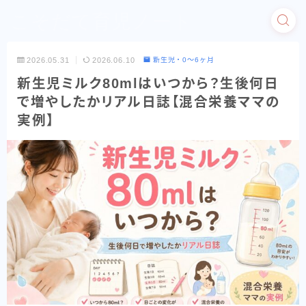
こそだて育児ノート
2026.05.31
2026.06.10
新生児・0〜6ヶ月
新生児ミルク80mlはいつから？生後何日
で増やしたかリアル日誌【混合栄養ママの
実例】