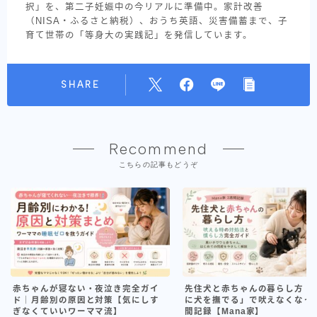
択」を、第二子妊娠中の今リアルに準備中。家計改善
（NISA・ふるさと納税）、おうち英語、災害備蓄まで、子
育て世帯の「等身大の実践記」を発信しています。
SHARE
Recommend
こちらの記事もどうぞ
赤ちゃんが寝ない・夜泣き完全ガイ
先住犬と赤ちゃんの暮らし方｜
ド｜月齢別の原因と対策【気にしす
に犬を撫でる」で吠えなくなっ
ぎなくていいワーママ流】
間記録【Mana家】