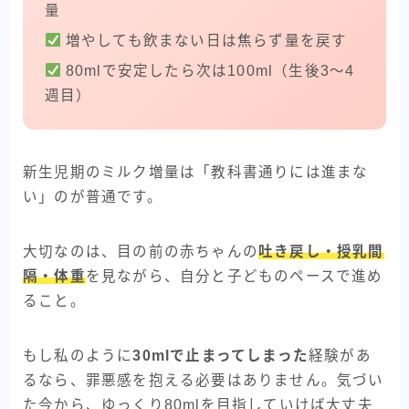
量
増やしても飲まない日は焦らず量を戻す
80mlで安定したら次は100ml（生後3〜4
週目）
新生児期のミルク増量は「教科書通りには進まな
い」のが普通です。
大切なのは、目の前の赤ちゃんの
吐き戻し・授乳間
隔・体重
を見ながら、自分と子どものペースで進め
ること。
もし私のように
30mlで止まってしまった
経験があ
るなら、罪悪感を抱える必要はありません。気づい
た今から、ゆっくり80mlを目指していけば大丈夫