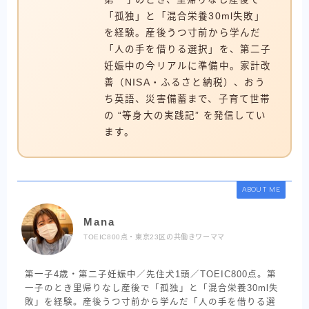
「孤独」と「混合栄養30ml失敗」
を経験。産後うつ寸前から学んだ
「人の手を借りる選択」を、第二子
妊娠中の今リアルに準備中。家計改
善（NISA・ふるさと納税）、おう
ち英語、災害備蓄まで、子育て世帯
の “等身大の実践記” を発信してい
ます。
ABOUT ME
Mana
TOEIC800点・東京23区の共働きワーママ
第一子4歳・第二子妊娠中／先住犬1頭／TOEIC800点。第
一子のとき里帰りなし産後で「孤独」と「混合栄養30ml失
敗」を経験。産後うつ寸前から学んだ「人の手を借りる選