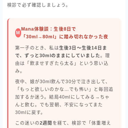
検診で必ず確認しましょう。
Mana体験談：生後8日で
M
「30ml→80ml」に踏み切れなかった夜
第一子のとき、私は
生後3日〜生後14日ま
で、ずっと30mlのままにしていました
。理
由は「飲ませすぎたら太る」という思い込
み。
夜中、娘が30ml飲んで30分で泣き出して、
「もっと欲しいのかな…でも怖い」と毎回追
加するか迷う。結局40mlにしてみる→ちゃ
んと飲む。でも翌朝、不安になってまた
30mlに戻す。
この迷いの
2週間
を経て、検診で「体重増え