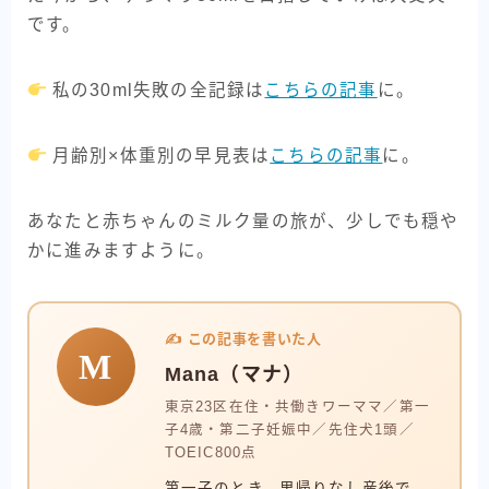
です。
私の30ml失敗の全記録は
こちらの記事
に。
月齢別×体重別の早見表は
こちらの記事
に。
あなたと赤ちゃんのミルク量の旅が、少しでも穏や
かに進みますように。
✍️ この記事を書いた人
M
Mana（マナ）
東京23区在住・共働きワーママ／第一
子4歳・第二子妊娠中／先住犬1頭／
TOEIC800点
第一子のとき、里帰りなし産後で