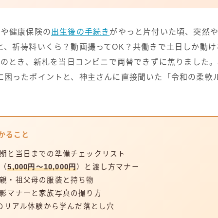
届や健康保険の
出生後の手続き
がやっと片付いた頃、突然
と、祈祷料いくら？動画撮ってOK？共働きで土日しか動け
一子のとき、新札を当日コンビニで両替できずに焦りました
に困ったポイントと、神主さんに直接聞いた「令和の柔軟
かること
期と当日までの準備チェックリスト
（
5,000円〜10,000円
）と渡し方マナー
親・祖父母の服装と持ち物
影マナーと家族写真の撮り方
子のリアル体験から学んだ落とし穴