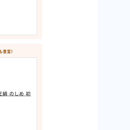
にも豊富）
正絹 のしめ 初