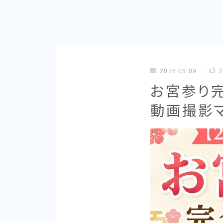
こそだて育児ノート
ワ
ズ
2026.05.09
2
お宮参り
動画撮影