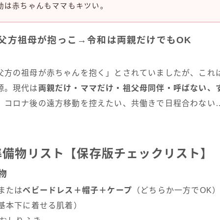
動は赤ちゃんもママもキツい。
父方祖母が抱っこ→令和は両親だけでもOK
父方の祖母が赤ちゃんを抱く」とされていましたが、これ
源。現代は
両親だけ・ママだけ・祖父母同伴・呼ばない、
、コロナ後の遠方移動を控えたい、共働きで日程合わない
準備物リスト【保存版チェックリスト】
物
または
ベビードレス＋帽子＋ケープ
（どちらか一方でOK
（基本下に着せる肌着）