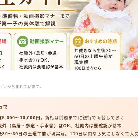
ョンが含まれています。
行で
5,000〜10,000円
。新札は前週までに銀行で両替しておく
殿外（鳥居・参道・手水舎）はOK、社殿内は要確認
が基本
後30〜60日の土曜午前
が現実解。100日以内なら気にしなくて大