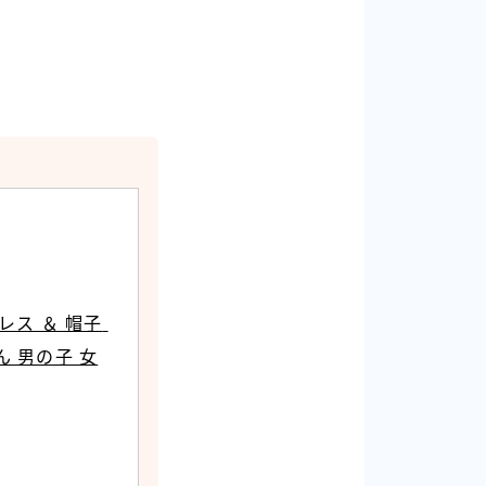
ス ＆ 帽子 
ん 男の子 女