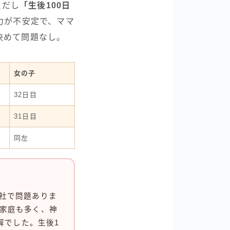
ただし
「生後100日
力が不安定で、ママ
決めて問題なし。
女の子
32日目
31日目
同左
社で問題ありま
家庭も多く、神
解でした。生後1