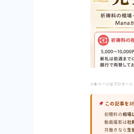
※本ページはプロモーシ
この記事を3
初穂料の
相場は
動画撮影は
社
共働きなら
生