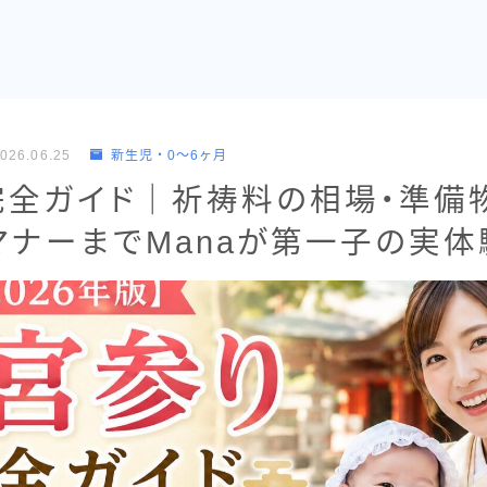
ーママが本音レビュー｜育児グッ
・出産準備・育休のリアル情報
026.06.25
新生児・0〜6ヶ月
完全ガイド｜祈祷料の相場・準備
マナーまでManaが第一子の実体