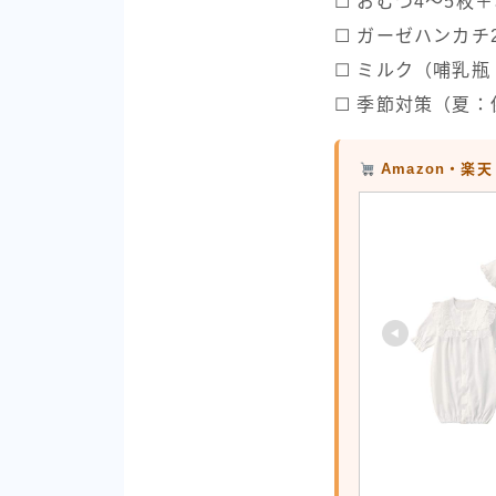
☐ おむつ4〜5枚
☐ ガーゼハンカチ
☐ ミルク（哺乳
☐ 季節対策（夏
Amazon・楽