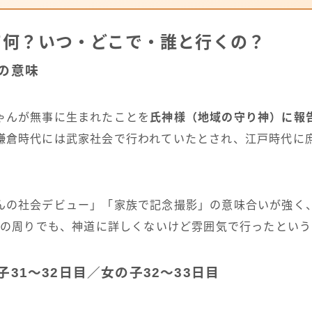
て何？いつ・どこで・誰と行くの？
の意味
ゃんが無事に生まれたことを
氏神様（地域の守り神）に報
鎌倉時代には武家社会で行われていたとされ、江戸時代に
んの社会デビュー」「家族で記念撮影」の意味合いが強く
naの周りでも、神道に詳しくないけど雰囲気で行ったとい
31〜32日目／女の子32〜33日目