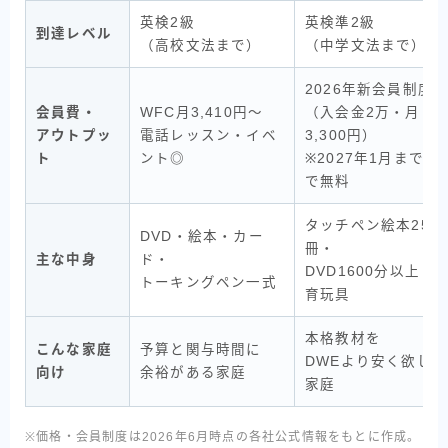
英検2級
英検準2級
到達レベル
（高校文法まで）
（中学文法まで）
2026年新会員制度
会員費・
WFC月3,410円〜
（入会金2万・月
アウトプッ
電話レッスン・イベ
3,300円）
ト
ント
◎
※2027年1月まで購
で無料
タッチペン絵本25
DVD・絵本・カー
冊・
主な中身
ド・
DVD1600分以上・
トーキングペン一式
育玩具
本格教材を
こんな家庭
予算と関与時間に
DWEより安く欲しい
向け
余裕がある家庭
家庭
※価格・会員制度は2026年6月時点の各社公式情報をもとに作成。