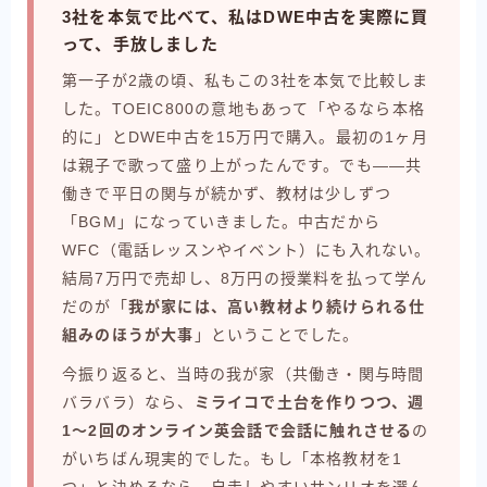
3社を本気で比べて、私はDWE中古を実際に買
って、手放しました
第一子が2歳の頃、私もこの3社を本気で比較しま
した。TOEIC800の意地もあって「やるなら本格
的に」とDWE中古を15万円で購入。最初の1ヶ月
は親子で歌って盛り上がったんです。でも――共
働きで平日の関与が続かず、教材は少しずつ
「BGM」になっていきました。中古だから
WFC（電話レッスンやイベント）にも入れない。
結局7万円で売却し、8万円の授業料を払って学ん
だのが「
我が家には、高い教材より続けられる仕
組みのほうが大事
」ということでした。
今振り返ると、当時の我が家（共働き・関与時間
バラバラ）なら、
ミライコで土台を作りつつ、週
1〜2回のオンライン英会話で会話に触れさせる
の
がいちばん現実的でした。もし「本格教材を1
つ」と決めるなら、自走しやすいサンリオを選ん