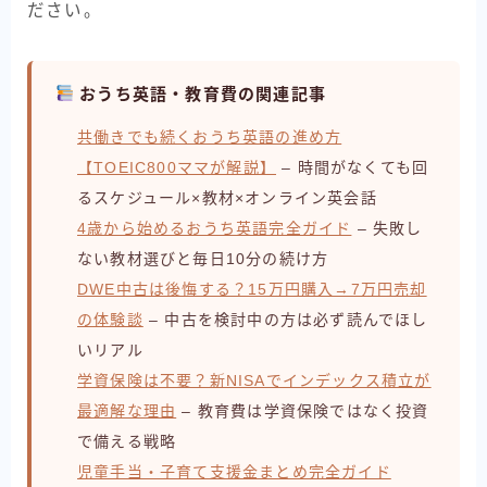
ださい。
おうち英語・教育費の関連記事
共働きでも続くおうち英語の進め方
【TOEIC800ママが解説】
– 時間がなくても回
るスケジュール×教材×オンライン英会話
4歳から始めるおうち英語完全ガイド
– 失敗し
ない教材選びと毎日10分の続け方
DWE中古は後悔する？15万円購入→7万円売却
の体験談
– 中古を検討中の方は必ず読んでほし
いリアル
学資保険は不要？新NISAでインデックス積立が
最適解な理由
– 教育費は学資保険ではなく投資
で備える戦略
児童手当・子育て支援金まとめ完全ガイド