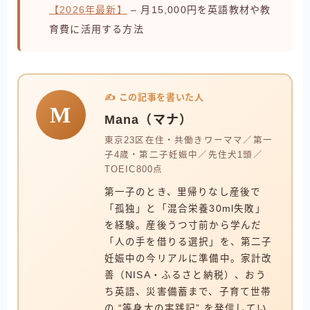
【2026年最新】
– 月15,000円を英語教材や教
育費に活用する方法
✍️ この記事を書いた人
M
Mana（マナ）
東京23区在住・共働きワーママ／第一
子4歳・第二子妊娠中／先住犬1頭／
TOEIC800点
第一子のとき、里帰りなし産後で
「孤独」と「混合栄養30ml失敗」
を経験。産後うつ寸前から学んだ
「人の手を借りる選択」を、第二子
妊娠中の今リアルに準備中。家計改
善（NISA・ふるさと納税）、おう
ち英語、災害備蓄まで、子育て世帯
の “等身大の実践記” を発信してい