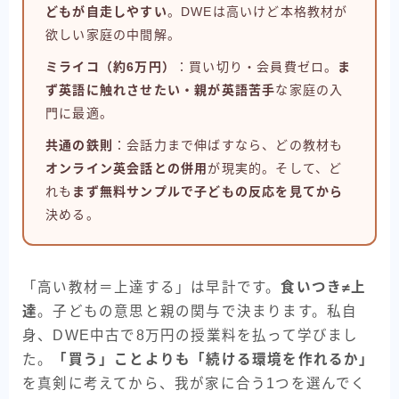
どもが自走しやすい
。DWEは高いけど本格教材が
欲しい家庭の中間解。
ミライコ（約6万円）
：買い切り・会員費ゼロ。
ま
ず英語に触れさせたい・親が英語苦手
な家庭の入
門に最適。
共通の鉄則
：会話力まで伸ばすなら、どの教材も
オンライン英会話との併用
が現実的。そして、ど
れも
まず無料サンプルで子どもの反応を見てから
決める。
「高い教材＝上達する」は早計です。
食いつき≠上
達
。子どもの意思と親の関与で決まります。私自
身、DWE中古で8万円の授業料を払って学びまし
た。
「買う」ことよりも「続ける環境を作れるか」
を真剣に考えてから、我が家に合う1つを選んでく