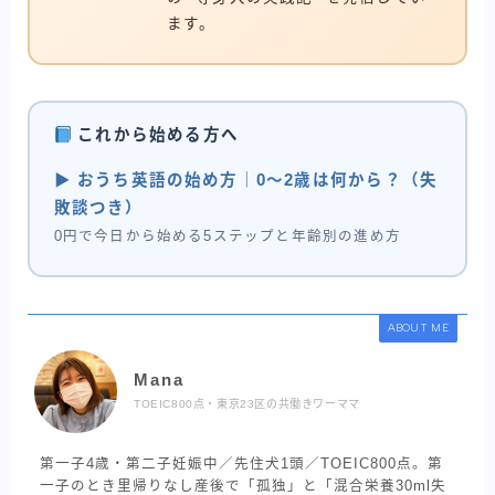
ます。
これから始める方へ
▶ おうち英語の始め方｜0〜2歳は何から？（失
敗談つき）
0円で今日から始める5ステップと年齢別の進め方
ABOUT ME
Mana
TOEIC800点・東京23区の共働きワーママ
第一子4歳・第二子妊娠中／先住犬1頭／TOEIC800点。第
一子のとき里帰りなし産後で「孤独」と「混合栄養30ml失