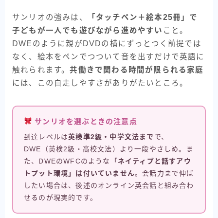
サンリオの強みは、
「タッチペン＋絵本25冊」で
子どもが一人でも遊びながら進めやすい
こと。
DWEのように親がDVDの横にずっとつく前提では
なく、絵本をペンでつついて音を出すだけで英語に
触れられます。
共働きで関わる時間が限られる家庭
には、この自走しやすさがありがたいところ。
サンリオを選ぶときの注意点
到達レベルは
英検準2級・中学文法まで
で、
DWE（英検2級・高校文法）より一段やさしめ。ま
た、DWEのWFCのような
「ネイティブと話すアウ
トプット環境」は付いていません
。会話力まで伸ば
したい場合は、後述のオンライン英会話と組み合わ
せるのが現実的です。