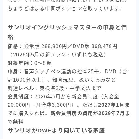
しい。でも本格的な教材が欲しい」という家庭に、
ちょうどはまる中間ポジションを取っています。
サンリオイングリッシュマスターの中身と価
格
価格
：通常版 288,900円／DVD版 368,478円
（2026年5月の新プラン・いずれも税込）
対象年齢
：0〜8歳
中身
：音声タッチペン連動の絵本25冊、DVD（合
計1600分以上）、知育玩具、ぬいぐるみなど
到達レベル
：英検準2級・中学文法まで
会員制度
：2026年5月から新会員制度（入会金
20,000円・月会費3,300円）。ただし
2027年1月ま
でに購入すれば、新会員制度の費用が2029年7月ま
で無料
サンリオがDWEより向いている家庭