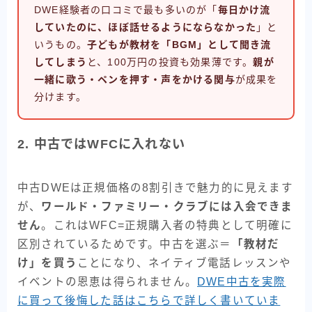
DWE経験者の口コミで最も多いのが「
毎日かけ流
していたのに、ほぼ話せるようにならなかった
」と
いうもの。
子どもが教材を「BGM」として聞き流
してしまう
と、100万円の投資も効果薄です。
親が
一緒に歌う・ペンを押す・声をかける関与
が成果を
分けます。
2. 中古ではWFCに入れない
中古DWEは正規価格の8割引きで魅力的に見えます
が、
ワールド・ファミリー・クラブには入会できま
せん
。これはWFC=正規購入者の特典として明確に
区別されているためです。中古を選ぶ＝
「教材だ
け」を買う
ことになり、ネイティブ電話レッスンや
イベントの恩恵は得られません。
DWE中古を実際
に買って後悔した話はこちらで詳しく書いていま