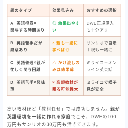
親のタイプ
効果見込み
おすすめの選択
A. 英語得意×
◎ 効果出やす
DWE正規購入
関与する時間あり
い
も十分アリ
B. 英語苦手だが
○ 親も一緒に
サンリオで自走
熱意あり
学べば◎
＋親も一緒に
C. 英語普通×親が
△ かけ流しの
ミライコ＋オン
忙しく関与困難
みは効果薄
ライン英会話
D. 英語苦手×興味
× 高額教材が
ミライコで様子
薄
眠る可能性大
見が安全
高い教材ほど「教材任せ」では成功しません。
親が
英語環境を一緒に作れる家庭
でこそ、DWEの100
万円もサンリオの30万円も活きてきます。