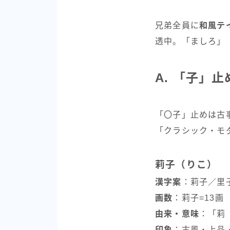
兄弟全員に
和風テ
透中。「ましろ」
A. 「子」
「〇子」止めは古
「クラシック・モ
莉子（りこ）
漢字案
：莉子／里
画数
：莉子=13画
由来・意味
：「莉
印象
：古風・上品