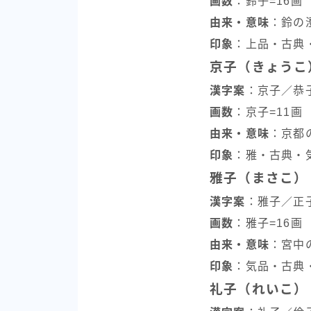
画数
：鈴子=16画
由来・意味
：鈴の
印象
：上品・古典
京子（きょうこ
漢字案
：京子／恭
画数
：京子=11画
由来・意味
：京都
印象
：雅・古典・
雅子（まさこ）
漢字案
：雅子／正
画数
：雅子=16画
由来・意味
：宮中
印象
：気品・古典
礼子（れいこ）