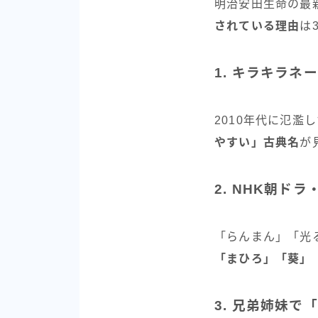
明治安田生命の最
されている理由
は
1. キラキラ
2010年代に氾
やすい」古典名
が
2. NHK朝ド
「らんまん」「光
「まひろ」「葵」
3. 兄弟姉妹