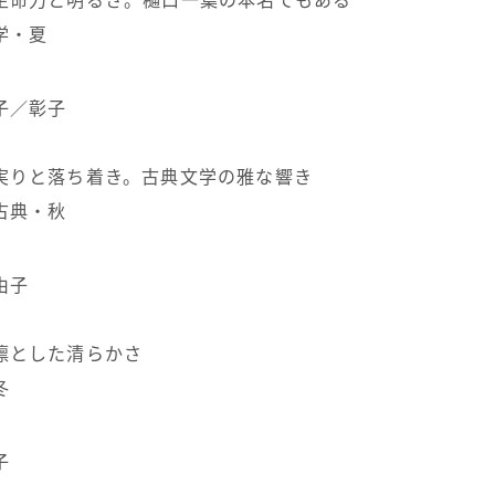
生命力と明るさ。樋口一葉の本名でもある
学・夏
子／彰子
実りと落ち着き。古典文学の雅な響き
古典・秋
由子
凛とした清らかさ
冬
子