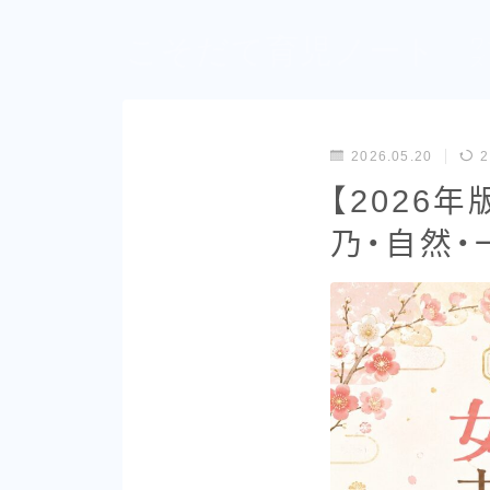
こそだて育児ノート
ワ
ズ
2026.05.20
2
【2026
乃・自然・