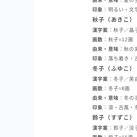
由来・意味
：夏の
印象
：明るい・文
秋子（あきこ）
漢字案
：秋子／晶
画数
：秋子=12画
由来・意味
：秋の
印象
：落ち着き・
冬子（ふゆこ）
漢字案
：冬子／芙
画数
：冬子=8画
由来・意味
：冬の
印象
：凛・古風・
鈴子（すずこ）
漢字案
：鈴子／涼