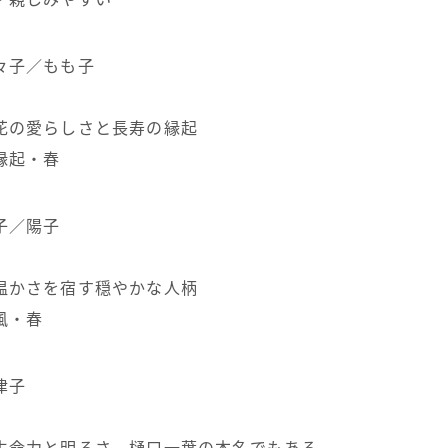
々子／もも子
花の愛らしさと長寿の縁起
縁起・春
子／陽子
温かさを宿す穏やかな人柄
風・春
津子