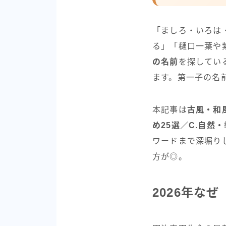
「ましろ・いろは
る」「樋口一葉や
の名前
を探してい
ます。第一子の名
本記事は
古風・和
め25選／C.自然・
ワードまで深堀り
方が◎。
2026年な