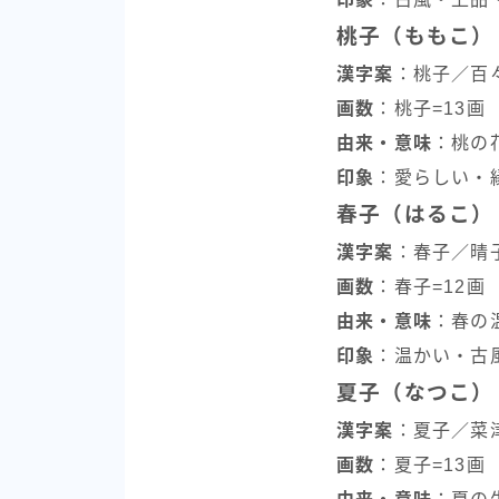
桃子（ももこ）
漢字案
：桃子／百
画数
：桃子=13画
由来・意味
：桃の
印象
：愛らしい・
春子（はるこ）
漢字案
：春子／晴
画数
：春子=12画
由来・意味
：春の
印象
：温かい・古
夏子（なつこ）
漢字案
：夏子／菜
画数
：夏子=13画