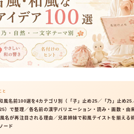
こと
和風名前100選を4カテゴリ別（「子」止め25／「乃」止め2
字25）で整理／各名前の漢字バリエーション・読み・画数・由
に古風名が再注目される理由／兄弟姉妹で和風テイストを揃える術
ソード