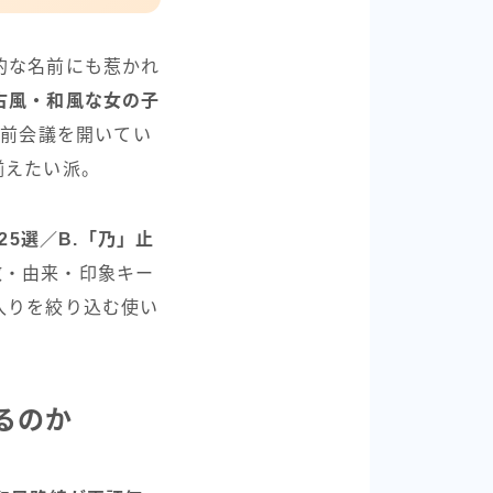
的な名前にも惹かれ
古風・和風な女の子
名前会議を開いてい
揃えたい派。
25選／B.「乃」止
数・由来・印象キー
入りを絞り込む使い
るのか