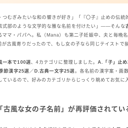
・つむぎみたいな和の響きが好き」「『〇子』止めの伝統
紫式部のような文学的な雅な名前を付けたい」——そんな
るママ・パパへ。私（Mana）も第二子妊娠中、夫と毎晩
前が古風寄りだったので、もし女の子なら同じテイストで
風一本で100選
、4カテゴリに整理しました。
A.「子」止め
季節漢字25選／D.古典一文字25選
。各名前の漢字案・画
しているので、好みのカテゴリからじっくり眺めてお気に
ぜ「古風な女の子名前」が再評価されてい