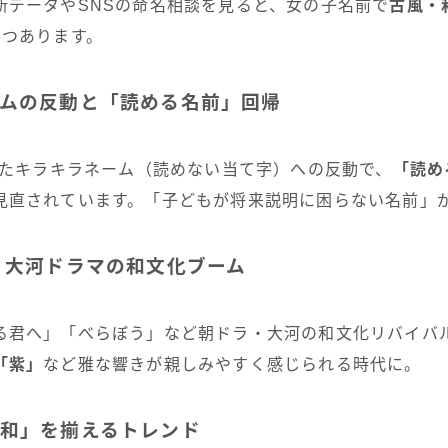
新データやSNSの命名相談を見ると、女の子名前で
古風・
3つあります。
ネームの反動と「読める名前」回帰
濫したキラキラネーム（読めない当て字）への反動で、
「読め
見直されています。「子どもが将来説明に困らない名前」
ラ・大河ドラマの和文化ブーム
る君へ」「べらぼう」など朝ドラ・大河の和文化リバイバ
「紫」
など雅な響きが親しみやすく感じられる時代に。
で「和」を揃えるトレンド