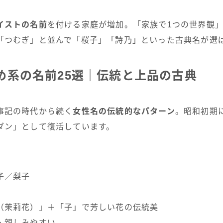
イストの名前
を付ける家庭が増加。「家族で1つの世界観
「つむぎ」と並んで「桜子」「詩乃」といった古典名が選
止め系の名前25選｜伝統と上品の古典
事記の時代から続く
女性名の伝統的なパターン
。昭和初期
ダン」として復活しています。
子／梨子
（茉莉花）」＋「子」で芳しい花の伝統美
・親しみやすい