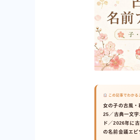
この記事でわかる
女の子の古風・
25／古典一文
ド／2026年
の名前会議エピ