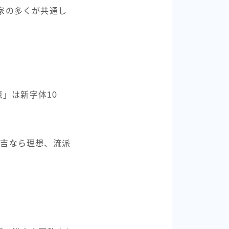
家の多くが共通し
」は新字体10
て吉なら理想、流派