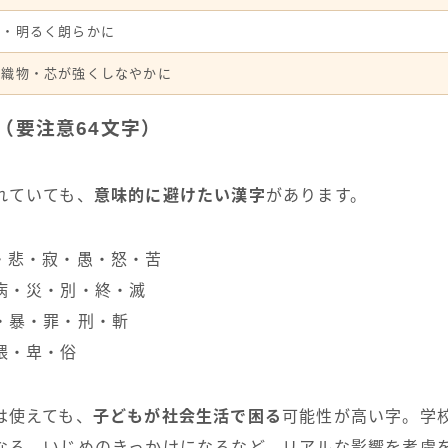
陽・明るく朗らかに
統織物・芯が強くしなやかに
（要注意64文字）
れていても、
意味的に避けたい漢字
があります。
・悲・寂・愚・怒・苦
病・災・別・終・滅
・暴・罪・刑・斬
猥・卑・俗
は使えても、
子どもが社会生活で困る
可能性が高い字。学
なる、いじめのきっかけになるなど、リアルな影響を考慮