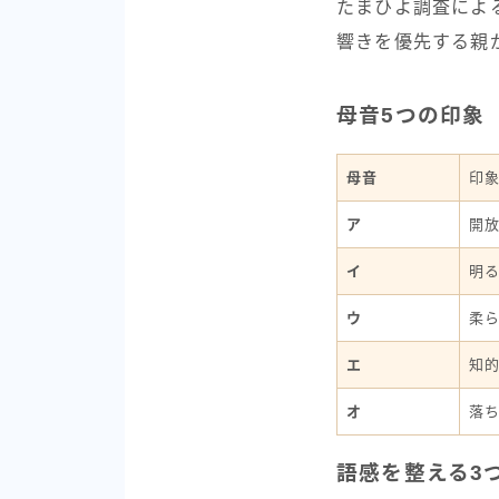
たまひよ調査によ
響きを優先する親
母音5つの印象
母音
印
ア
開
イ
明
ウ
柔
エ
知
オ
落
語感を整える3