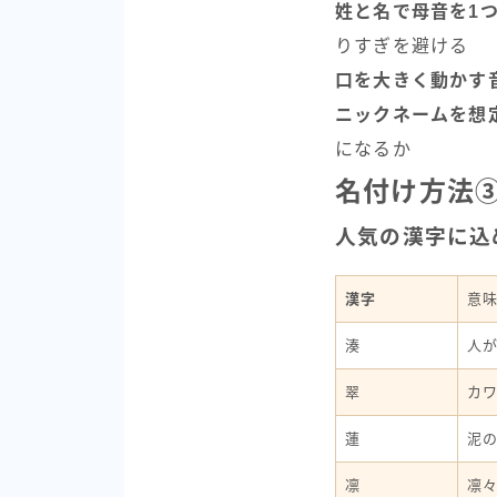
姓と名で母音を1
りすぎを避ける
口を大きく動かす
ニックネームを想
になるか
名付け方法
人気の漢字に込
漢字
意
湊
人
翠
カ
蓮
泥
凛
凛