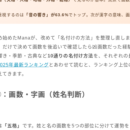
重視するのは
「音の響き」が63.6%
でトップ。次が漢字の意味、
め始めたManaが、改めて「名付けの方法」を整理し直し
」だけで決めて画数を後追いで確認したら凶画数だった経
響き・季節・古典など
10通りの名付け方法
を、それぞれの
2025年最新ランキング
とあわせて読むと、ランキング上位
えてきます。
①：画数・字画（姓名判断）
は
「五格」
です。姓と名の画数を5つの部位に分けて運勢を