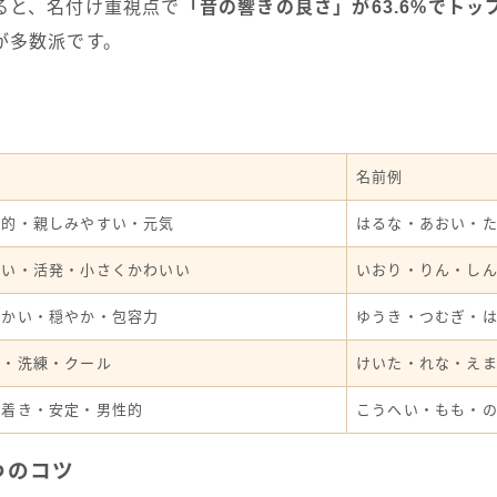
ると、名付け重視点で
「音の響きの良さ」が63.6%でトッ
が多数派です。
象
名前例
放的・親しみやすい・元気
はるな・あおい・
るい・活発・小さくかわいい
いおり・りん・し
らかい・穏やか・包容力
ゆうき・つむぎ・
的・洗練・クール
けいた・れな・え
ち着き・安定・男性的
こうへい・もも・
つのコツ