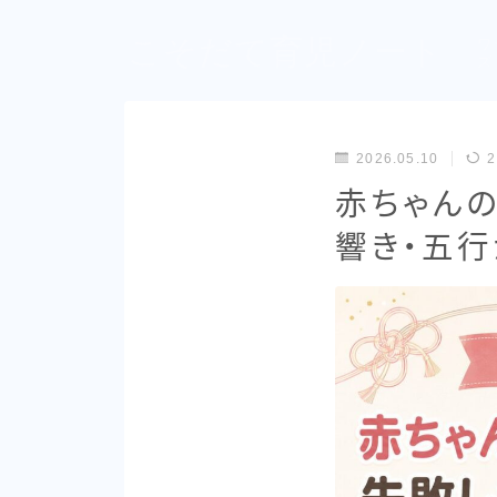
こそだて育児ノート
ワ
ズ
2026.05.10
2
赤ちゃんの
響き・五