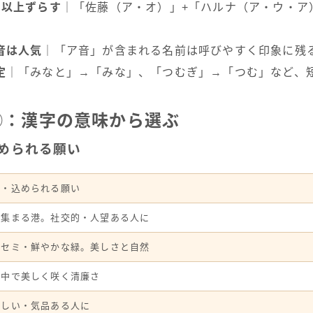
つ以上ずらす
｜「佐藤（ア・オ）」+「ハルナ（ア・ウ・ア
音は人気
｜「ア音」が含まれる名前は呼びやすく印象に残
定
｜「みなと」→「みな」、「つむぎ」→「つむ」など、
③：漢字の意味から選ぶ
められる願い
味・込められる願い
が集まる港。社交的・人望ある人に
ワセミ・鮮やかな緑。美しさと自然
の中で美しく咲く清廉さ
々しい・気品ある人に