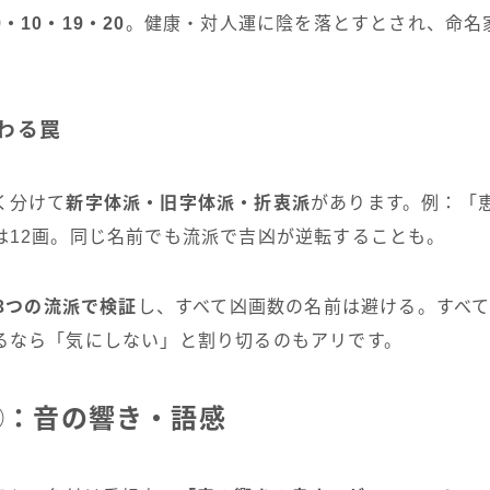
9・10・19・20
。健康・対人運に陰を落とすとされ、命名
。
わる罠
く分けて
新字体派・旧字体派・折衷派
があります。例：「恵
は12画。同じ名前でも流派で吉凶が逆転することも。
3つの流派で検証
し、すべて凶画数の名前は避ける。すべ
るなら「気にしない」と割り切るのもアリです。
②：音の響き・語感