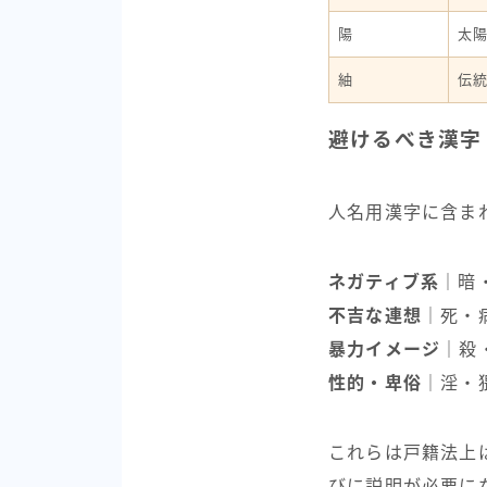
陽
太
紬
伝
避けるべき漢字
人名用漢字に含ま
ネガティブ系
｜暗
不吉な連想
｜死・
暴力イメージ
｜殺
性的・卑俗
｜淫・
これらは戸籍法上
びに説明が必要に