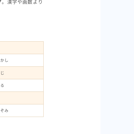
プ
。漢字や画数より
たかし
んじ
はる
ま
のぞみ