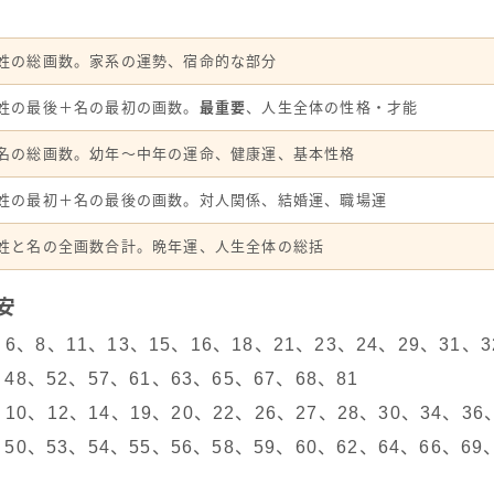
姓の総画数。家系の運勢、宿命的な部分
姓の最後＋名の最初の画数。
最重要
、人生全体の性格・才能
名の総画数。幼年〜中年の運命、健康運、基本性格
姓の最初＋名の最後の画数。対人関係、結婚運、職場運
姓と名の全画数合計。晩年運、人生全体の総括
安
6、8、11、13、15、16、18、21、23、24、29、31、3
、48、52、57、61、63、65、67、68、81
10、12、14、19、20、22、26、27、28、30、34、36
、50、53、54、55、56、58、59、60、62、64、66、69