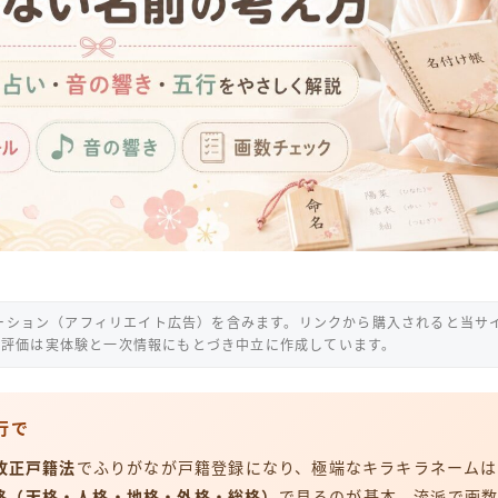
ーション（アフィリエイト広告）を含みます。リンクから購入されると当サ
の評価は実体験と一次情報にもとづき中立に作成しています。
行で
の改正戸籍法
でふりがなが戸籍登録になり、極端なキラキラネームは
格（天格・人格・地格・外格・総格）
で見るのが基本。流派で画