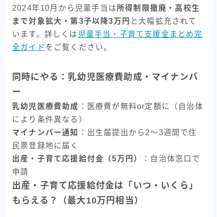
2024年10月から児童手当は
所得制限撤廃・高校生
まで対象拡大・第3子以降3万円
と大幅拡充されて
います。詳しくは
児童手当・子育て支援金まとめ完
全ガイド
をご覧ください。
同時にやる：乳幼児医療費助成・マイナンバ
ー
乳幼児医療費助成
：医療費が無料or定額に（自治体
により条件異なる）
マイナンバー通知
：出生届提出から2〜3週間で住
民票登録地に届く
出産・子育て応援給付金（5万円）
：自治体窓口で
申請
出産・子育て応援給付金は「いつ・いくら」
もらえる？（最大10万円相当）