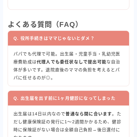
よくある質問（FAQ）
Q. 役所手続きはママじゃないとダメ？
パパでも代理で可能。出生届・児童手当・乳幼児医
療費助成は
代理人でも委任状なしで提出可能
な自治
体が多いです。退院直後のママの負担を考えるとパ
パに任せるのが◎。
Q. 出生届を出す前に1ヶ月健診になってしまった
出生届は14日以内なので
普通なら間に合います
。た
だし健康保険証の発行に1〜2週間かかるため、健診
時に保険証がない場合は全額自己負担→後日還付に