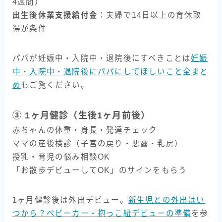
4週間）
出生後休業支援給付金
：夫婦で14日以上の育休取
得が条件
パパが妊娠中・入院中・退院後にすべきことは
妊娠
中・入院中・退院後にパパにしてほしいこと全まと
め
もご覧ください。
③ 1ヶ月健診（生後1ヶ月前後）
赤ちゃんの体重・身長・発達チェック
ママの産後検診（子宮の戻り・悪露・乳房）
授乳・育児の悩み相談OK
「お散歩デビューしてOK」のサインをもらう
1ヶ月健診後は外出デビュー。
新生児との外出はい
つから？ベビーカー・抱っこ紐デビューの準備
を参