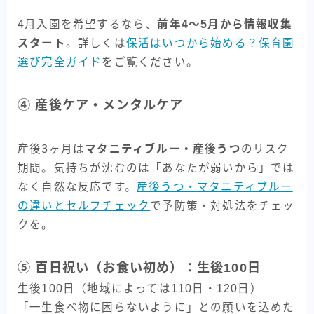
4月入園を希望するなら、
前年4〜5月から情報収集
スタート
。詳しくは
保活はいつから始める？保育園
選び完全ガイド
をご覧ください。
④ 産後ケア・メンタルケア
産後3ヶ月は
マタニティブルー・産後うつ
のリスク
期間。気持ちが沈むのは「あなたが弱いから」では
なく自然な反応です。
産後うつ・マタニティブルー
の違いとセルフチェック
で予防策・対処法をチェッ
クを。
⑤ 百日祝い（お食い初め）：生後100日
生後100日（地域によっては110日・120日）
「一生食べ物に困らないように」との願いを込めた