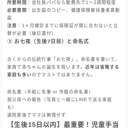
所要時間
：会社員パパなら勤務先で1〜2週間程度
必要書類
：出生届のコピー、健康保険被扶養者異動
届
注意
：1ヶ月健診までに保険証が間に合わないと立
替が必要（後日還付）
③ お七夜（生後7日目）と命名式
古くからの伝統行事「お七夜」。命名書を書いて、
家族で赤ちゃんの誕生を祝います。
近年は省略する
家庭も多い
のでマストではありません。
命名書（半紙に毛筆 or 市販の命名書）
祖父母への報告（写真と一緒にLINEで送る家庭
も）
退院直後でママは無理せず
【生後15日以内】最重要！児童手当