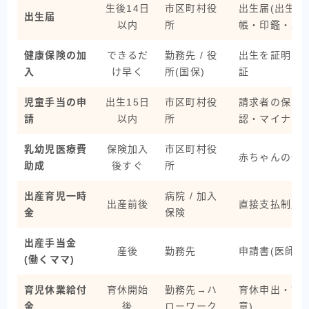
生後14日
市区町村役
出生届(出生証
出生届
以内
所
帳・印鑑・本
健康保険の加
できるだ
勤務先 / 役
出生を証明で
入
け早く
所(国保)
証
児童手当の申
出生15日
市区町村役
請求者の保険
請
以内
所
認・マイナン
乳幼児医療費
保険加入
市区町村役
赤ちゃんの保
助成
後すぐ
所
出産育児一時
病院 / 加入
出産前後
直接支払制度
金
保険
出産手当金
産後
勤務先
申請書(医師記
(働くママ)
育児休業給付
育休開始
勤務先→ハ
育休申出・賃
金
後
ローワーク
意)