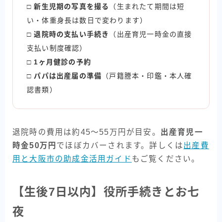
□
新生児期の写真を撮る
（生まれたて期間は短
い・体重身長は数日で変わります）
□
退院時の支払い手続き
（出産育児一時金の直接
支払い制度確認）
□
1ヶ月健診の予約
□
パパは出産届の準備
（戸籍謄本・印鑑・本人確
認書類）
退院時の費用は約45〜55万円が目安。
出産育児一
時金50万円
でほぼカバーされます。詳しくは
出産費
用と大阪市の助成金活用ガイド
もご覧ください。
【生後7日以内】役所手続きとお七
夜