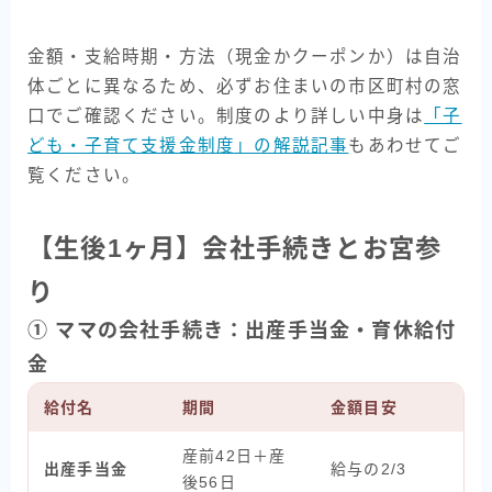
金額・支給時期・方法（現金かクーポンか）は自治
体ごとに異なるため、必ずお住まいの市区町村の窓
口でご確認ください。制度のより詳しい中身は
「子
ども・子育て支援金制度」の解説記事
もあわせてご
覧ください。
【生後1ヶ月】会社手続きとお宮参
り
① ママの会社手続き：出産手当金・育休給付
金
給付名
期間
金額目安
産前42日＋産
出産手当金
給与の2/3
後56日