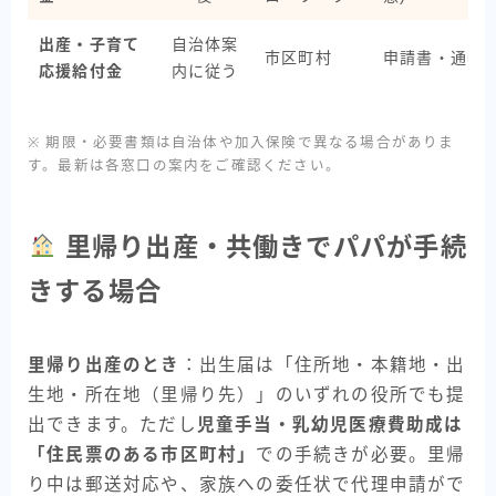
出産・子育て
自治体案
市区町村
申請書・通帳
応援給付金
内に従う
※ 期限・必要書類は自治体や加入保険で異なる場合がありま
す。最新は各窓口の案内をご確認ください。
里帰り出産・共働きでパパが手続
きする場合
里帰り出産のとき
：出生届は「住所地・本籍地・出
生地・所在地（里帰り先）」のいずれの役所でも提
出できます。ただし
児童手当・乳幼児医療費助成は
「住民票のある市区町村」
での手続きが必要。里帰
り中は郵送対応や、家族への委任状で代理申請がで