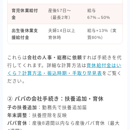
育児休業給付
産後57日〜
給与
金
（最長2年）
67%→50%
出生後休業支
夫婦14日以上
給与+13%（実
援給付金
育休時
質80%）
これらは
会社の人事・総務に依頼
すれば手続きを代
行してくれます。詳細な計算方法は
育休給付金はい
くら？計算方法・振込時期・手取り早見表
をご覧く
ださい。
② パパの会社手続き：扶養追加・育休
子の扶養追加
：勤務先で扶養追加届
年末調整
：扶養控除を反映
パパ育休
：産後8週間以内なら産後パパ育休（最大