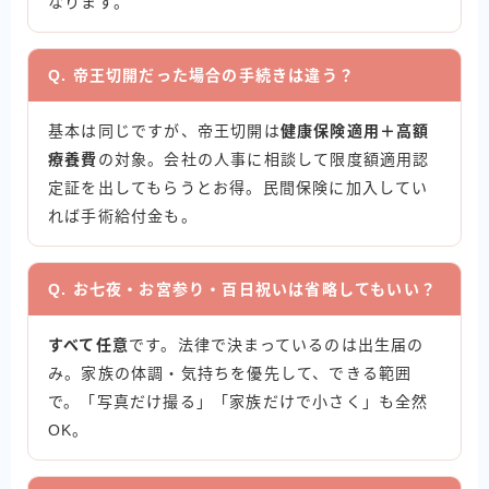
なります。
Q. 帝王切開だった場合の手続きは違う？
基本は同じですが、帝王切開は
健康保険適用＋高額
療養費
の対象。会社の人事に相談して限度額適用認
定証を出してもらうとお得。民間保険に加入してい
れば手術給付金も。
Q. お七夜・お宮参り・百日祝いは省略してもいい？
すべて任意
です。法律で決まっているのは出生届の
み。家族の体調・気持ちを優先して、できる範囲
で。「写真だけ撮る」「家族だけで小さく」も全然
OK。