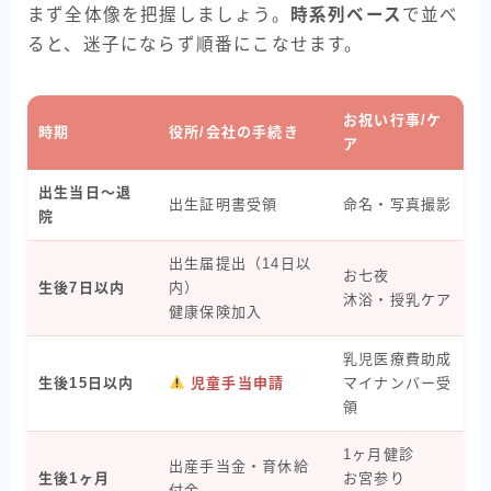
まず全体像を把握しましょう。
時系列ベース
で並べ
ると、迷子にならず順番にこなせます。
お祝い行事/ケ
時期
役所/会社の手続き
ア
出生当日〜退
出生証明書受領
命名・写真撮影
院
出生届提出（14日以
お七夜
生後7日以内
内）
沐浴・授乳ケア
健康保険加入
乳児医療費助成
生後15日以内
児童手当申請
マイナンバー受
領
1ヶ月健診
出産手当金・育休給
生後1ヶ月
お宮参り
付金