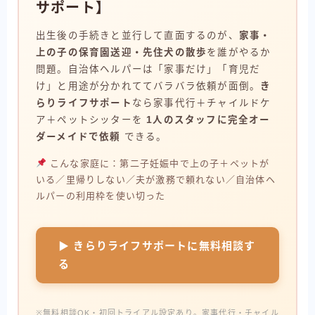
サポート】
出生後の手続きと並行して直面するのが、
家事・
上の子の保育園送迎・先住犬の散歩
を誰がやるか
問題。自治体ヘルパーは「家事だけ」「育児だ
け」と用途が分かれててバラバラ依頼が面倒。
き
らりライフサポート
なら家事代行＋チャイルドケ
ア＋ペットシッターを
1人のスタッフに完全オー
ダーメイドで依頼
できる。
こんな家庭に：第二子妊娠中で上の子＋ペットが
いる／里帰りしない／夫が激務で頼れない／自治体ヘ
ルパーの利用枠を使い切った
▶ きらりライフサポートに無料相談す
る
※無料相談OK・初回トライアル設定あり。家事代行・チャイル