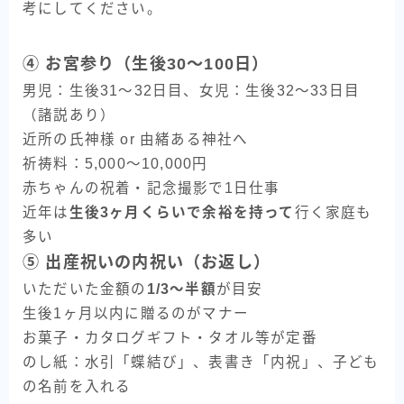
考にしてください。
④ お宮参り（生後30〜100日）
男児：生後31〜32日目、女児：生後32〜33日目
（諸説あり）
近所の氏神様 or 由緒ある神社へ
祈祷料：5,000〜10,000円
赤ちゃんの祝着・記念撮影で1日仕事
近年は
生後3ヶ月くらいで余裕を持って
行く家庭も
多い
⑤ 出産祝いの内祝い（お返し）
いただいた金額の
1/3〜半額
が目安
生後1ヶ月以内に贈るのがマナー
お菓子・カタログギフト・タオル等が定番
のし紙：水引「蝶結び」、表書き「内祝」、子ども
の名前を入れる