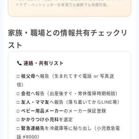
ドケア・ペットシッターを単発でも継続でも依頼可能。
家族・職場との情報共有チェックリ
スト
連絡・共有リスト
□
祖父母
へ報告（生まれてすぐ電話 or 写真送
信）
□
会社
へ報告（出産後すぐ・育休復帰時期相談）
□
友人・ママ友
へ報告（落ち着いてからLINE等）
□
ベビー用品メーカー
のメーカー保証登録
□
かかりつけ小児科
を選定
□
緊急連絡先
を冷蔵庫等に貼り出し（小児救急電
話 #8000）