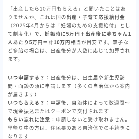
「出産したら10万円もらえる」と聞いたことはあ
りませんか。これは国の
出産・子育て応援給付金
（2025年4月からは「妊婦のための支援給付」とし
て制度化）で、
妊娠時に5万円＋出産後に赤ちゃん1
人あたり5万円＝計10万円相当
が目安です。双子な
ど多胎の場合は、出産後分が人数に応じて加算され
ます。
いつ申請する？
：出産後分は、出生届や新生児訪
問・面談の頃に申請します（多くの自治体から案内
が届きます）
いつもらえる？
：申請後、自治体によって数週間〜
で現金振込またはクーポンで交付されます
もらい忘れに注意
：申請しないと受け取れません。
里帰り中の方は、住民票のある自治体での手続きに
なります