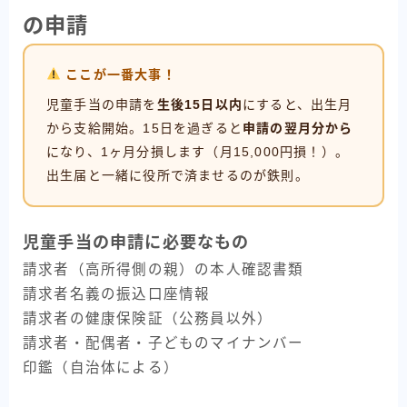
の申請
ここが一番大事！
児童手当の申請を
生後15日以内
にすると、出生月
から支給開始。15日を過ぎると
申請の翌月分から
になり、1ヶ月分損します（月15,000円損！）。
出生届と一緒に役所で済ませるのが鉄則。
児童手当の申請に必要なもの
請求者（高所得側の親）の本人確認書類
請求者名義の振込口座情報
請求者の健康保険証（公務員以外）
請求者・配偶者・子どものマイナンバー
印鑑（自治体による）