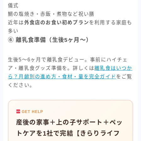
儀式
鯛の塩焼き・赤飯・煮物など祝い膳
近年は
外食店のお食い初めプラン
を利用する家庭も
多い
⑥ 離乳食準備（生後5ヶ月〜）
生後5〜6ヶ月で離乳食デビュー。事前にハイチェ
ア・離乳食グッズ準備を。詳しくは
離乳食はいつか
ら？月齢別の進め方・食材・量を完全ガイド
をご覧
ください。
GET HELP
産後の家事＋上の子サポート＋ペッ
トケアを1社で完結【きらりライフ