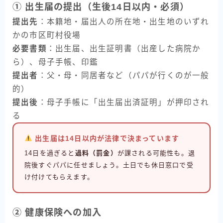
① 出生届の提出（生後14日以内・必須）
提出先
：本籍地・届出人の所在地・出生地のいずれ
かの市区町村役場
必要書類
：出生届、出生証明書（出産した病院か
ら）、母子手帳、印鑑
提出者
：父・母・同居者など（パパが行くのが一般
的）
提出後
：母子手帳に「出生届出済証明」が押印され
る
出生届は14日以内が法律で決まっています
14日を過ぎると
過料（罰金）
が課される可能性も。退
院後すぐパパに任せましょう。土日でも休日窓口で受
け付けてもらえます。
② 健康保険への加入