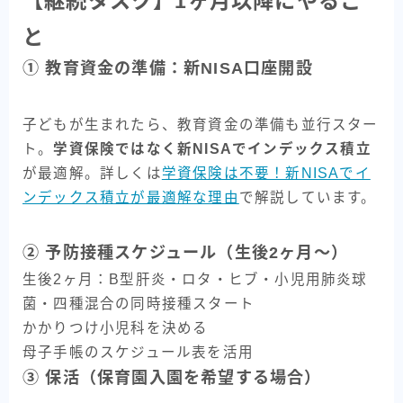
【継続タスク】1ヶ月以降にやるこ
と
① 教育資金の準備：新NISA口座開設
子どもが生まれたら、教育資金の準備も並行スター
ト。
学資保険ではなく新NISAでインデックス積立
が最適解。詳しくは
学資保険は不要！新NISAでイ
ンデックス積立が最適解な理由
で解説しています。
② 予防接種スケジュール（生後2ヶ月〜）
生後2ヶ月：B型肝炎・ロタ・ヒブ・小児用肺炎球
菌・四種混合の同時接種スタート
かかりつけ小児科を決める
母子手帳のスケジュール表を活用
③ 保活（保育園入園を希望する場合）